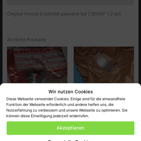
Original Honda Ersatzteil passend bei CB550F 1,2 ect.
Ähnliche Produkte
Wir nutzen Cookies
Diese Webseite verwendet Cookies. Einige sind für die einwandfreie
Funktion der Webseite erforderlich und andere helfen uns, die
Nutzerfahrung zu verbessern und unsere Webseite zu optimieren. Sie
Honda
Honda
können diese Einwilligung jederzeit widerrufen.
Plug B.Oil Parth CB650Z.PZ
Pleullagerschale A,
Akzeptieren
CB750F2,F3
8,00
€
9,00
€
inkl. MwSt., zzgl.
Versandkosten