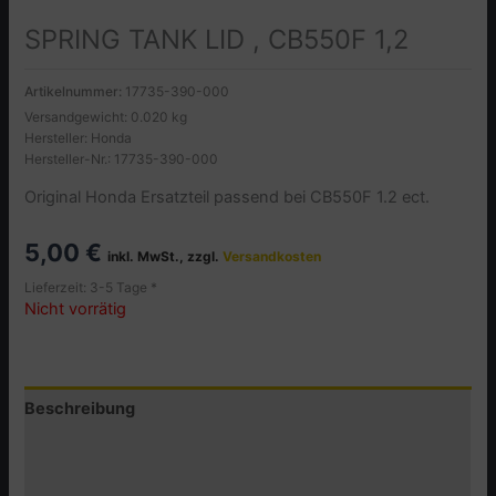
SPRING TANK LID , CB550F 1,2
Artikelnummer:
17735-390-000
Versandgewicht: 0.020 kg
Hersteller: Honda
Hersteller-Nr.: 17735-390-000
Original Honda Ersatzteil passend bei CB550F 1.2 ect.
5,00
€
inkl. MwSt., zzgl.
Versandkosten
Lieferzeit: 3-5 Tage *
Nicht vorrätig
Beschreibung
Zusätzliche Informationen
Produktsicherheit (GPSR)