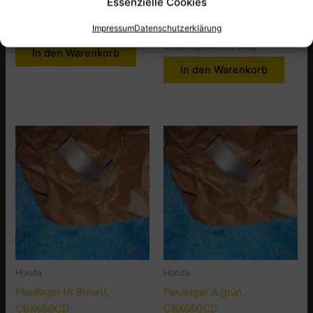
Essenzielle Cookies
Artikel-Nr.: 11208-426-000
inkl. MwSt., zzgl.
Versandkosten
Impressum
Datenschutzerklärung
Versandgewicht: 0.3 kg
Artikel-Nr.: 13215-410-015
Versandgewicht: 0.3 kg
In den Warenkorb
In den Warenkorb
Honda
Honda
Pleullager (A Braun),
Pleullager A grün,
CBX650CD
CBX650CD