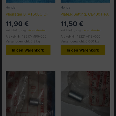
Honda
Honda
Pleullager B, VT500C,CF
Plate,R.Setting, CB400T-PA
11,90
€
11,50
€
inkl. MwSt., zzgl.
Versandkosten
inkl. MwSt., zzgl.
Versandkosten
Artikel-Nr.: 13217-MF5-000
Artikel-Nr.: 12221-413-000
Versandgewicht: 0.3 kg
Versandgewicht: 0.060 kg
In den Warenkorb
In den Warenkorb