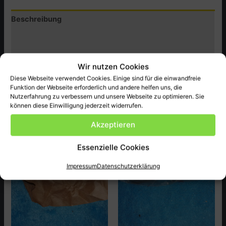
Menge
Beschreibung
Zusätzliche Informationen
Produktsicherheit (GPSR)
Wir nutzen Cookies
Diese Webseite verwendet Cookies. Einige sind für die einwandfreie
original Honda Ersatzteil passend bei TL125K1-S ect.
Funktion der Webseite erforderlich und andere helfen uns, die
Nutzerfahrung zu verbessern und unsere Webseite zu optimieren. Sie
können diese Einwilligung jederzeit widerrufen.
Ähnliche Produkte
Akzeptieren
Essenzielle Cookies
Impressum
Datenschutzerklärung