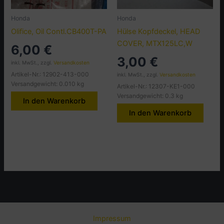
Honda
Honda
Olifice, Oil Contl.CB400T-PA
Hülse Kopfdeckel, HEAD
COVER, MTX125LC,W
6,00
€
3,00
€
inkl. MwSt., zzgl.
Versandkosten
Artikel-Nr.: 12902-413-000
inkl. MwSt., zzgl.
Versandkosten
Versandgewicht: 0.010 kg
Artikel-Nr.: 12307-KE1-000
Versandgewicht: 0.3 kg
In den Warenkorb
In den Warenkorb
Impressum