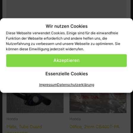
Zusätzliche Informationen
Produktsicherheit (GPSR)
Original Honda Ersatzteil, passend bei CX500,Z,DZ,C ect.
Wir nutzen Cookies
Diese Webseite verwendet Cookies. Einige sind für die einwandfreie
Funktion der Webseite erforderlich und andere helfen uns, die
Nutzerfahrung zu verbessern und unsere Webseite zu optimieren. Sie
können diese Einwilligung jederzeit widerrufen.
Ähnliche Produkte
Akzeptieren
Essenzielle Cookies
Impressum
Datenschutzerklärung
Honda
Honda
Plate, Tube Guard
Olifice, 2mm CB400T-PA