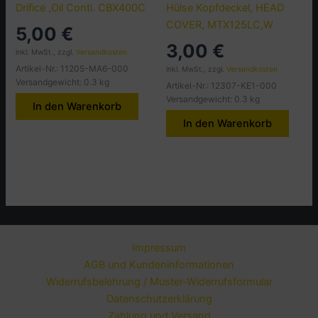
Drifice ,Oil Contl. CBX400C
Hülse Kopfdeckel, HEAD
COVER, MTX125LC,W
5,00
€
3,00
€
inkl. MwSt., zzgl.
Versandkosten
Artikel-Nr.: 11205-MA6-000
inkl. MwSt., zzgl.
Versandkosten
Versandgewicht: 0.3 kg
Artikel-Nr.: 12307-KE1-000
Versandgewicht: 0.3 kg
In den Warenkorb
In den Warenkorb
Impressum
AGB und Kundeninformationen
Widerrufsbelehrung / Muster-Widerrufsformular
Datenschutzerklärung
Zahlung und Versand