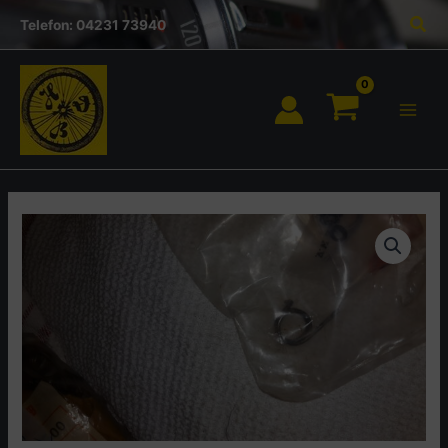
Inhalt
Zum
Suc
springen
Telefon: 04231 73940
Inhalt
springen