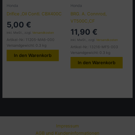
Honda
Honda
Drifice ,Oil Contl. CBX400C
BRG. A. Connrod,
VT500C,CF
5,00
€
11,90
€
inkl. MwSt., zzgl.
Versandkosten
Artikel-Nr.: 11205-MA6-000
inkl. MwSt., zzgl.
Versandkosten
Versandgewicht: 0.3 kg
Artikel-Nr.: 13216-MF5-003
Versandgewicht: 0.3 kg
In den Warenkorb
In den Warenkorb
Impressum
AGB und Kundeninformationen