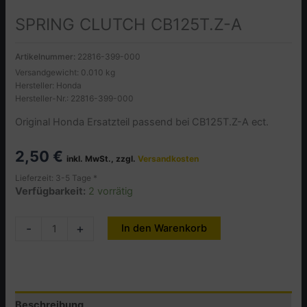
SPRING CLUTCH CB125T.Z-A
Artikelnummer:
22816-399-000
Versandgewicht: 0.010 kg
Hersteller: Honda
Hersteller-Nr.: 22816-399-000
Original Honda Ersatzteil passend bei CB125T.Z-A ect.
2,50
€
inkl. MwSt., zzgl.
Versandkosten
Lieferzeit: 3-5 Tage *
Verfügbarkeit:
2 vorrätig
SPRING
-
+
In den Warenkorb
Alternative:
CLUTCH
CB125T.Z-
A
Menge
Beschreibung