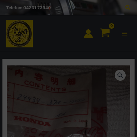
Inhalt
Zum
Suc
springen
Telefon: 04231 73940
Inhalt
springen