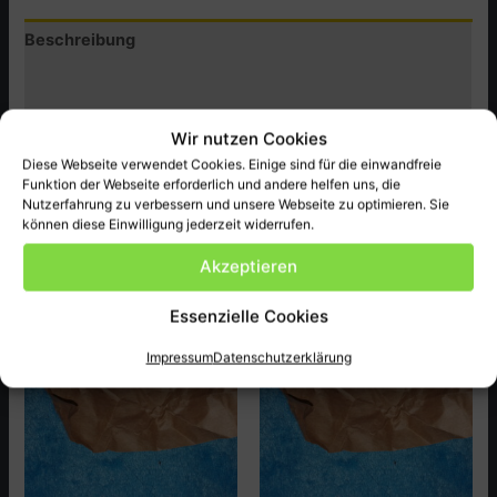
Menge
Beschreibung
Zusätzliche Informationen
Produktsicherheit (GPSR)
Wir nutzen Cookies
Diese Webseite verwendet Cookies. Einige sind für die einwandfreie
Original Honda Ersatzteil passend bei GL1000-LTD ect.
Funktion der Webseite erforderlich und andere helfen uns, die
Nutzerfahrung zu verbessern und unsere Webseite zu optimieren. Sie
können diese Einwilligung jederzeit widerrufen.
Akzeptieren
Ähnliche Produkte
Essenzielle Cookies
Impressum
Datenschutzerklärung