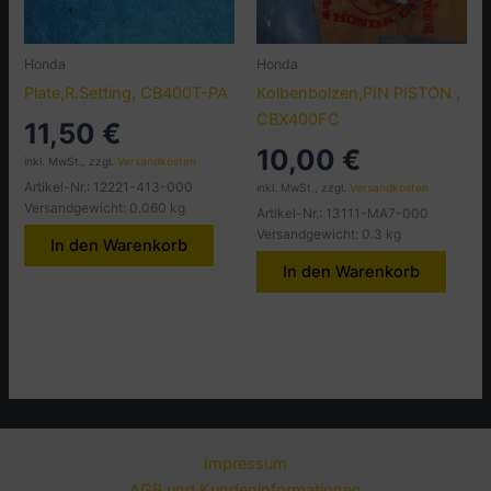
Honda
Honda
Plate,R.Setting, CB400T-PA
Kolbenbolzen,PIN PISTON ,
CBX400FC
11,50
€
10,00
€
inkl. MwSt., zzgl.
Versandkosten
Artikel-Nr.: 12221-413-000
inkl. MwSt., zzgl.
Versandkosten
Versandgewicht: 0.060 kg
Artikel-Nr.: 13111-MA7-000
Versandgewicht: 0.3 kg
In den Warenkorb
In den Warenkorb
Impressum
AGB und Kundeninformationen