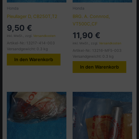
Honda
Honda
Pleullager D, CB250T,T2
BRG. A. Connrod,
VT500C,CF
9,50
€
11,90
€
inkl. MwSt., zzgl.
Versandkosten
Artikel-Nr.: 13217-414-003
inkl. MwSt., zzgl.
Versandkosten
Versandgewicht: 0.3 kg
Artikel-Nr.: 13216-MF5-003
Versandgewicht: 0.3 kg
In den Warenkorb
In den Warenkorb