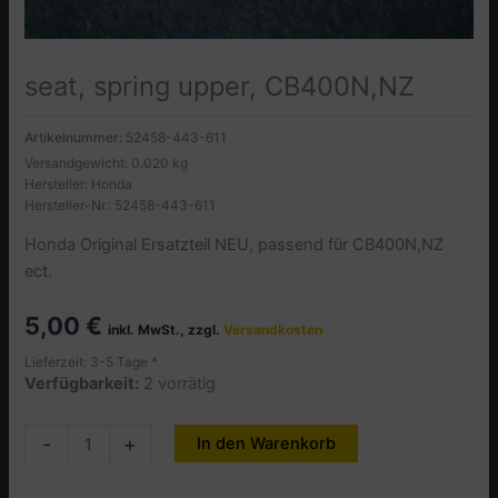
seat, spring upper, CB400N,NZ
Artikelnummer:
52458-443-611
Versandgewicht: 0.020 kg
Hersteller: Honda
Hersteller-Nr.: 52458-443-611
Honda Original Ersatzteil NEU, passend für CB400N,NZ
ect.
5,00
€
inkl. MwSt., zzgl.
Versandkosten
Lieferzeit: 3-5 Tage *
Verfügbarkeit:
2 vorrätig
seat,
-
+
In den Warenkorb
Alternative:
spring
upper,