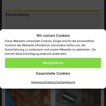
CB400N,NZ
Menge
Beschreibung
Zusätzliche Informationen
Produktsicherheit (GPSR)
Wir nutzen Cookies
Diese Webseite verwendet Cookies. Einige sind für die einwandfreie
Honda Original Ersatzteil NEU, passend für CB400N,NZ
Funktion der Webseite erforderlich und andere helfen uns, die
ect.
Nutzerfahrung zu verbessern und unsere Webseite zu optimieren. Sie
können diese Einwilligung jederzeit widerrufen.
Akzeptieren
Ähnliche Produkte
Essenzielle Cookies
Impressum
Datenschutzerklärung