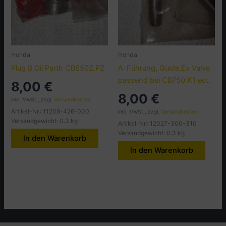
Honda
Honda
Plug B.Oil Parth CB650Z.PZ
A-Führung, Guide,Ex Valve
passend bei CB750.K1 ect.
8,00
€
8,00
€
inkl. MwSt., zzgl.
Versandkosten
Artikel-Nr.: 11208-426-000
inkl. MwSt., zzgl.
Versandkosten
Versandgewicht: 0.3 kg
Artikel-Nr.: 12027-300-310
Versandgewicht: 0.3 kg
In den Warenkorb
In den Warenkorb