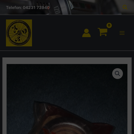
Inhalt
Zum
Suc
springen
Telefon: 04231 73940
Inhalt
springen