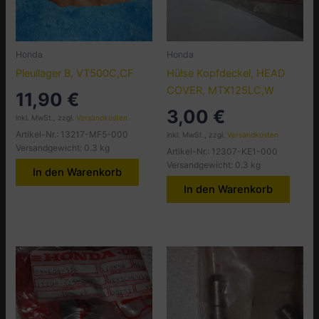
Honda
Honda
Pleullager B, VT500C,CF
Hülse Kopfdeckel, HEAD
COVER, MTX125LC,W
11,90
€
3,00
€
inkl. MwSt., zzgl.
Versandkosten
Artikel-Nr.: 13217-MF5-000
inkl. MwSt., zzgl.
Versandkosten
Versandgewicht: 0.3 kg
Artikel-Nr.: 12307-KE1-000
Versandgewicht: 0.3 kg
In den Warenkorb
In den Warenkorb