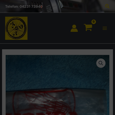
Inhalt
Zum
Suc
springen
Telefon: 04231 73940
Inhalt
springen