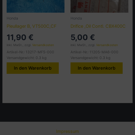
Honda
Honda
Pleullager B, VT500C,CF
Drifice ,Oil Contl. CBX400C
11,90
€
5,00
€
inkl. MwSt., zzgl.
Versandkosten
inkl. MwSt., zzgl.
Versandkosten
Artikel-Nr.: 13217-MF5-000
Artikel-Nr.: 11205-MA6-000
Versandgewicht: 0.3 kg
Versandgewicht: 0.3 kg
In den Warenkorb
In den Warenkorb
Impressum