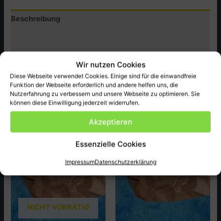
Menge
Beschreibung
Zusätzliche Informationen
Produktsicherheit (GPSR)
Wir nutzen Cookies
Diese Webseite verwendet Cookies. Einige sind für die einwandfreie
Honda Original Ersatzteil NEU, passend bei FT500C ect.
Funktion der Webseite erforderlich und andere helfen uns, die
Nutzerfahrung zu verbessern und unsere Webseite zu optimieren. Sie
können diese Einwilligung jederzeit widerrufen.
Ähnliche Produkte
Akzeptieren
Essenzielle Cookies
Impressum
Datenschutzerklärung
NICHT VORRÄTIG