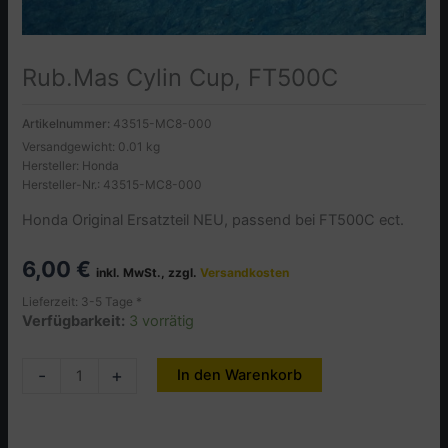
Rub.Mas Cylin Cup, FT500C
Artikelnummer:
43515-MC8-000
Versandgewicht: 0.01 kg
Hersteller: Honda
Hersteller-Nr.: 43515-MC8-000
Honda Original Ersatzteil NEU, passend bei FT500C ect.
6,00
€
inkl. MwSt., zzgl.
Versandkosten
Lieferzeit: 3-5 Tage *
Verfügbarkeit:
3 vorrätig
Rub.Mas
-
+
In den Warenkorb
Alternative:
Cylin
Cup,
FT500C