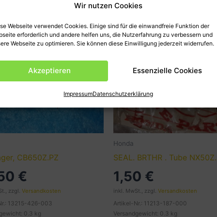
Wir nutzen Cookies
se Webseite verwendet Cookies. Einige sind für die einwandfreie Funktion der
seite erforderlich und andere helfen uns, die Nutzerfahrung zu verbessern und
ere Webseite zu optimieren. Sie können diese Einwilligung jederzeit widerrufen.
Akzeptieren
Essenzielle Cookies
Impressum
Datenschutzerklärung
Honda
lager, CB650Z.PZ
SEAL. BRTHR . Tube NX50Z
,50
€
1,50
€
t., zzgl.
Versandkosten
inkl. MwSt., zzgl.
Versandkosten
-Nr.: 13215-426-003
Artikel-Nr.: 11213-187-000
gewicht: 0.3 kg
Versandgewicht: 0.3 kg