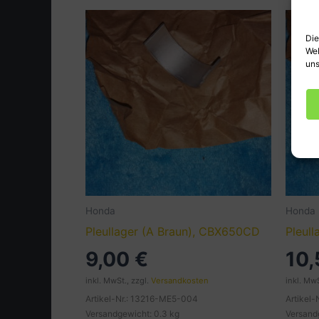
Die
Web
uns
Honda
Honda
Pleullager (A Braun), CBX650CD
Pleul
9,00
€
10
inkl. MwSt., zzgl.
Versandkosten
inkl. MwS
Artikel-Nr.: 13216-ME5-004
Artikel
Versandgewicht: 0.3 kg
Versand