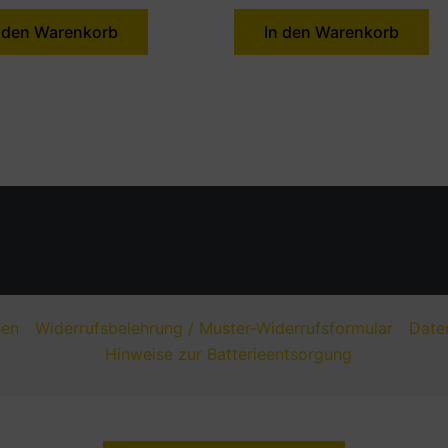
 den Warenkorb
In den Warenkorb
nen
Widerrufsbelehrung / Muster-Widerrufsformular
Date
Hinweise zur Batterieentsorgung