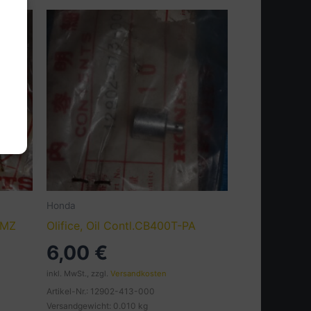
Honda
.MZ
Olifice, Oil Contl.CB400T-PA
6,00
€
inkl. MwSt., zzgl.
Versandkosten
Artikel-Nr.: 12902-413-000
Versandgewicht: 0.010 kg