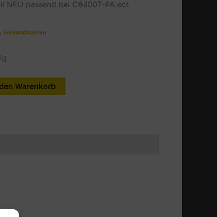
eil NEU passend bei CB400T-PA ect.
l.
Versandkosten
ig
 den Warenkorb
Alternative: