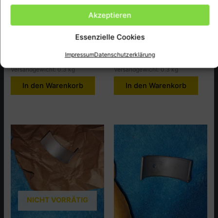
A-Führung, Guide,Ex Valve
Hülse Kopfdeckel, HEAD
Akzeptieren
passend bei CB750.K1 ect.
COVER, MTX125LC,W
8,00
€
3,00
€
Essenzielle Cookies
inkl. MwSt., zzgl.
Versandkosten
inkl. MwSt., zzgl.
Versandkosten
Impressum
Datenschutzerklärung
Artikel-Nr.: 12027-300-310
Artikel-Nr.: 12307-KE1-000
Versandgewicht: 0.3 kg
Versandgewicht: 0.3 kg
In den Warenkorb
In den Warenkorb
NICHT VORRÄTIG