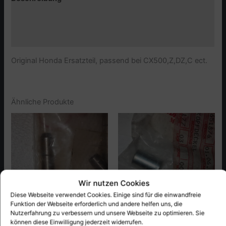
Zusätzliche Informationen
Produktsicherheit (GPSR)
Original Honda Ersatzteil, passend bei CX500,Z,DZ,C ect.
Ähnliche Produkte
Wir nutzen Cookies
Diese Webseite verwendet Cookies. Einige sind für die einwandfreie
Funktion der Webseite erforderlich und andere helfen uns, die
Nutzerfahrung zu verbessern und unsere Webseite zu optimieren. Sie
Honda
Honda
können diese Einwilligung jederzeit widerrufen.