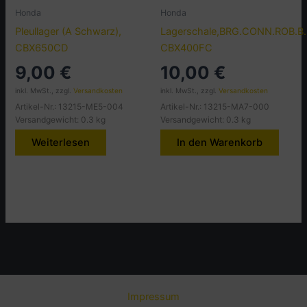
Honda
Honda
Pleullager (A Schwarz),
Lagerschale,BRG.CONN.ROB.B.
CBX650CD
CBX400FC
9,00
€
10,00
€
inkl. MwSt., zzgl.
Versandkosten
inkl. MwSt., zzgl.
Versandkosten
Artikel-Nr.: 13215-ME5-004
Artikel-Nr.: 13215-MA7-000
Versandgewicht: 0.3 kg
Versandgewicht: 0.3 kg
Weiterlesen
In den Warenkorb
Impressum