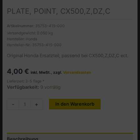
PLATE, POINT, CX500,Z,DZ,C
Artikelnummer:
35753-415-000
Versandgewicht: 0.050 kg
Hersteller: Honda
Hersteller-Nr.: 35753-415-000
Original Honda Ersatzteil, passend bei CX500,Z,DZ,C ect.
4,00
€
inkl. MwSt., zzgl.
Versandkosten
Lieferzeit: 3-5 Tage *
Verfügbarkeit:
9 vorrätig
PLATE,
-
+
In den Warenkorb
Alternative:
POINT,
CX500,Z,DZ,C
Menge
Beschreibung