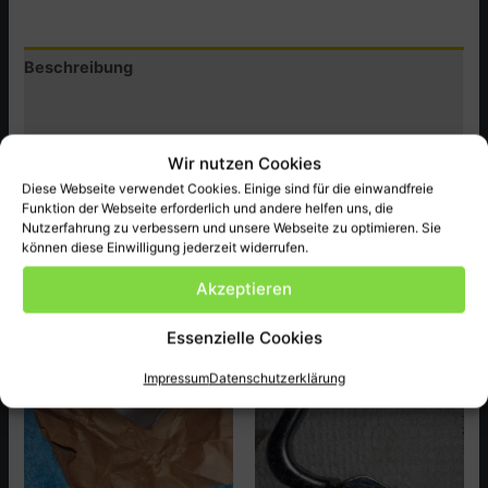
750SCC
Menge
Beschreibung
Zusätzliche Informationen
Produktsicherheit (GPSR)
Wir nutzen Cookies
Diese Webseite verwendet Cookies. Einige sind für die einwandfreie
Honda Original Ersatzteil NEU passend bei CB750SCC
Funktion der Webseite erforderlich und andere helfen uns, die
ect.sie bieten auf ein teil
Nutzerfahrung zu verbessern und unsere Webseite zu optimieren. Sie
können diese Einwilligung jederzeit widerrufen.
Akzeptieren
Ähnliche Produkte
Essenzielle Cookies
Impressum
Datenschutzerklärung