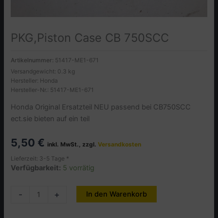
PKG,Piston Case CB 750SCC
Artikelnummer:
51417-ME1-671
Versandgewicht: 0.3 kg
Hersteller: Honda
Hersteller-Nr.: 51417-ME1-671
Honda Original Ersatzteil NEU passend bei CB750SCC
ect.sie bieten auf ein teil
5,50
€
inkl. MwSt., zzgl.
Versandkosten
Lieferzeit: 3-5 Tage *
Verfügbarkeit:
5 vorrätig
PKG,Piston
-
+
In den Warenkorb
Alternative:
Case
CB