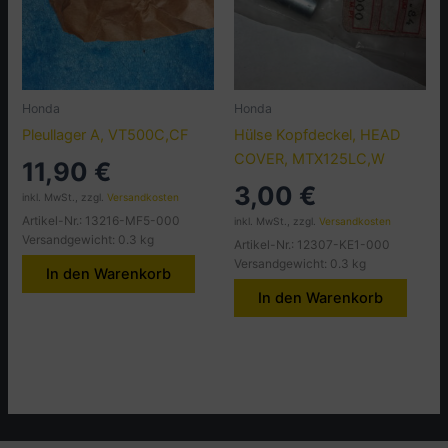
Honda
Honda
Pleullager A, VT500C,CF
Hülse Kopfdeckel, HEAD
COVER, MTX125LC,W
11,90
€
3,00
€
inkl. MwSt., zzgl.
Versandkosten
Artikel-Nr.: 13216-MF5-000
inkl. MwSt., zzgl.
Versandkosten
Versandgewicht: 0.3 kg
Artikel-Nr.: 12307-KE1-000
Versandgewicht: 0.3 kg
In den Warenkorb
In den Warenkorb