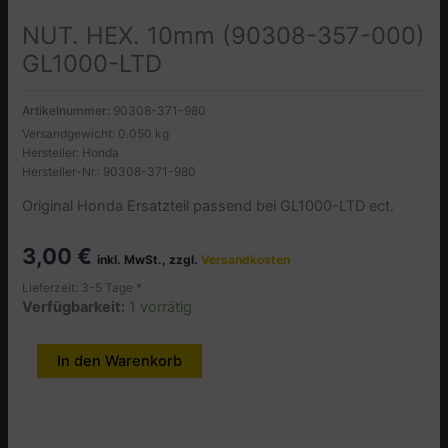
NUT. HEX. 10mm (90308-357-000)
GL1000-LTD
Artikelnummer:
90308-371-980
Versandgewicht: 0.050 kg
Hersteller: Honda
Hersteller-Nr.: 90308-371-980
Original Honda Ersatzteil passend bei GL1000-LTD ect.
3,00
€
inkl. MwSt., zzgl.
Versandkosten
Lieferzeit: 3-5 Tage *
Verfügbarkeit:
1 vorrätig
NUT.
In den Warenkorb
Alternative:
HEX.
10mm
(90308-