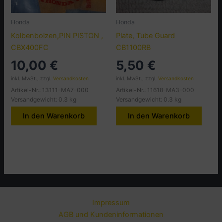
Honda
Honda
Kolbenbolzen,PIN PISTON ,
Plate, Tube Guard
CBX400FC
CB1100RB
10,00
€
5,50
€
inkl. MwSt., zzgl.
Versandkosten
inkl. MwSt., zzgl.
Versandkosten
Artikel-Nr.: 13111-MA7-000
Artikel-Nr.: 11618-MA3-000
Versandgewicht: 0.3 kg
Versandgewicht: 0.3 kg
In den Warenkorb
In den Warenkorb
Impressum
AGB und Kundeninformationen