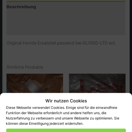
357-
Beschreibung
000)
GL1000-
Zusätzliche Informationen
LTD
Menge
Produktsicherheit (GPSR)
Original Honda Ersatzteil passend bei GL1000-LTD ect.
Ähnliche Produkte
Wir nutzen Cookies
Diese Webseite verwendet Cookies. Einige sind für die einwandfreie
Funktion der Webseite erforderlich und andere helfen uns, die
Nutzerfahrung zu verbessern und unsere Webseite zu optimieren. Sie
können diese Einwilligung jederzeit widerrufen.