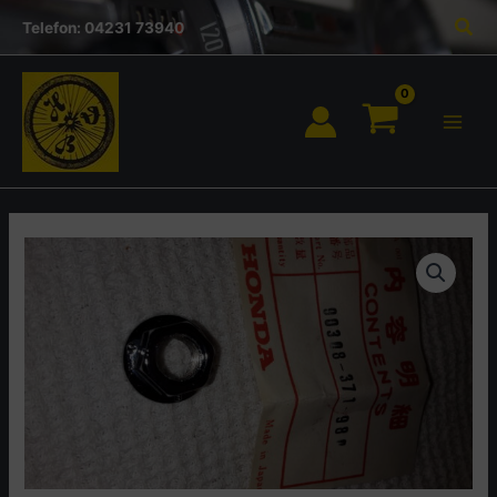
Inhalt
Zum
Suc
springen
Telefon: 04231 73940
Inhalt
springen