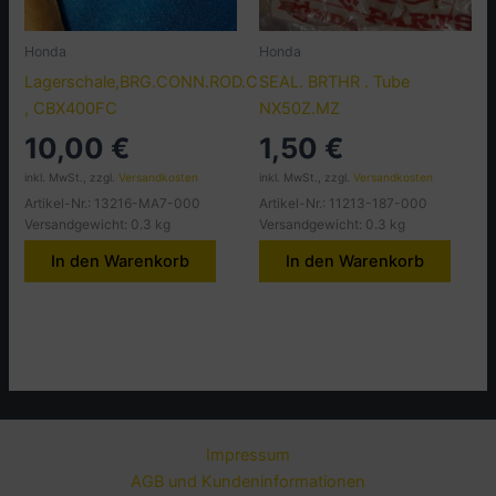
Honda
Honda
Lagerschale,BRG.CONN.ROD.C
SEAL. BRTHR . Tube
, CBX400FC
NX50Z.MZ
10,00
€
1,50
€
inkl. MwSt., zzgl.
Versandkosten
inkl. MwSt., zzgl.
Versandkosten
Artikel-Nr.: 13216-MA7-000
Artikel-Nr.: 11213-187-000
Versandgewicht: 0.3 kg
Versandgewicht: 0.3 kg
In den Warenkorb
In den Warenkorb
Impressum
AGB und Kundeninformationen