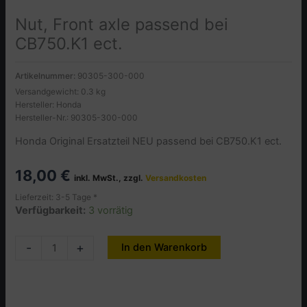
Nut, Front axle passend bei
CB750.K1 ect.
Artikelnummer:
90305-300-000
Versandgewicht: 0.3 kg
Hersteller: Honda
Hersteller-Nr.: 90305-300-000
Honda Original Ersatzteil NEU passend bei CB750.K1 ect.
18,00
€
inkl. MwSt., zzgl.
Versandkosten
Lieferzeit: 3-5 Tage *
Verfügbarkeit:
3 vorrätig
Nut,
-
+
In den Warenkorb
Alternative:
Front
axle
passend