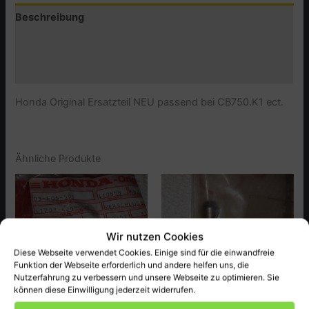
bei
Beschreibung
CB750.K1
ect.
Zusätzliche Informationen
Menge
Produktsicherheit (GPSR)
Honda Original Ersatzteil NEU passend bei CB750.K1 ect.
Ähnliche Produkte
Wir nutzen Cookies
Diese Webseite verwendet Cookies. Einige sind für die einwandfreie
Funktion der Webseite erforderlich und andere helfen uns, die
Nutzerfahrung zu verbessern und unsere Webseite zu optimieren. Sie
können diese Einwilligung jederzeit widerrufen.