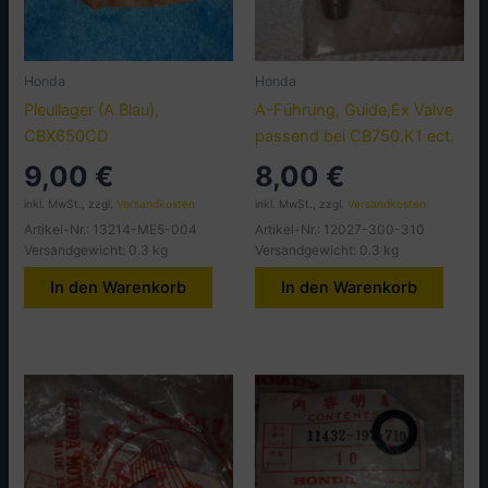
Honda
Honda
Pleullager (A Blau),
A-Führung, Guide,Ex Valve
CBX650CD
passend bei CB750.K1 ect.
9,00
€
8,00
€
inkl. MwSt., zzgl.
Versandkosten
inkl. MwSt., zzgl.
Versandkosten
Artikel-Nr.: 13214-ME5-004
Artikel-Nr.: 12027-300-310
Versandgewicht: 0.3 kg
Versandgewicht: 0.3 kg
In den Warenkorb
In den Warenkorb