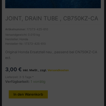
JOINT, DRAIN TUBE , CB750KZ-CA
Artikelnummer:
17373-425-610
Versandgewicht: 0.010 kg
Hersteller: Honda
Hersteller-Nr.: 17373-425-610
Original Honda Ersatzteil neu , passend bei CN750KZ-CA
ect.
3,00
€
inkl. MwSt., zzgl.
Versandkosten
Lieferzeit: 3-5 Tage *
Verfügbarkeit:
1 vorrätig
JOINT,
In den Warenkorb
Alternative:
DRAIN
TUBE