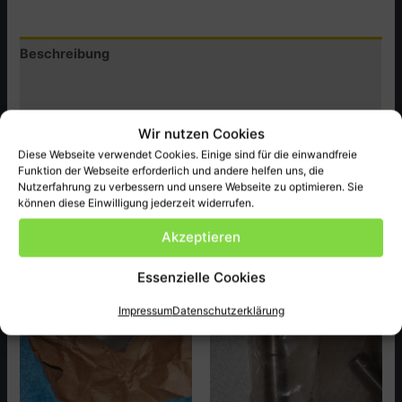
,
CB750KZ-
Beschreibung
CA
Menge
Zusätzliche Informationen
Produktsicherheit (GPSR)
Wir nutzen Cookies
Diese Webseite verwendet Cookies. Einige sind für die einwandfreie
Original Honda Ersatzteil neu , passend bei CN750KZ-CA
Funktion der Webseite erforderlich und andere helfen uns, die
ect.
Nutzerfahrung zu verbessern und unsere Webseite zu optimieren. Sie
können diese Einwilligung jederzeit widerrufen.
Akzeptieren
Ähnliche Produkte
Essenzielle Cookies
Impressum
Datenschutzerklärung