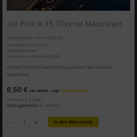
Jet Pilot # 35, Diverse Maschinen
Artikelnummer:
99144-2920350
Versandgewicht: 0.3 kg
Hersteller: Honda
Hersteller-Nr.: 99144-2920350
Honda Original Ersatzteil Neu passend bei diversen
Maschinen
6,50
€
inkl. MwSt., zzgl.
Versandkosten
Lieferzeit: 3-5 Tage *
Verfügbarkeit:
8 vorrätig
Jet
-
+
In den Warenkorb
Alternative:
Pilot
#