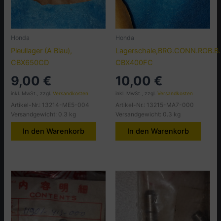
Honda
Honda
Pleullager (A Blau),
Lagerschale,BRG.CONN.ROB.B.
CBX650CD
CBX400FC
9,00
€
10,00
€
inkl. MwSt., zzgl.
Versandkosten
inkl. MwSt., zzgl.
Versandkosten
Artikel-Nr.: 13214-ME5-004
Artikel-Nr.: 13215-MA7-000
Versandgewicht: 0.3 kg
Versandgewicht: 0.3 kg
In den Warenkorb
In den Warenkorb