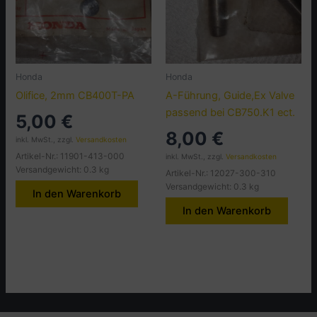
Honda
Honda
Olifice, 2mm CB400T-PA
A-Führung, Guide,Ex Valve
passend bei CB750.K1 ect.
5,00
€
8,00
€
inkl. MwSt., zzgl.
Versandkosten
Artikel-Nr.: 11901-413-000
inkl. MwSt., zzgl.
Versandkosten
Versandgewicht: 0.3 kg
Artikel-Nr.: 12027-300-310
Versandgewicht: 0.3 kg
In den Warenkorb
In den Warenkorb