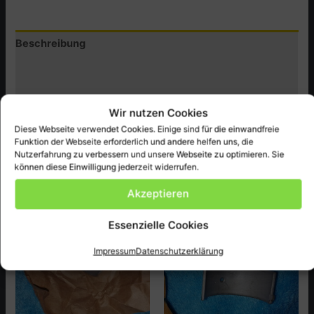
35,
Diverse
Beschreibung
Maschinen
Menge
Zusätzliche Informationen
Produktsicherheit (GPSR)
Wir nutzen Cookies
Diese Webseite verwendet Cookies. Einige sind für die einwandfreie
Honda Original Ersatzteil Neu passend bei diversen
Funktion der Webseite erforderlich und andere helfen uns, die
Maschinen
Nutzerfahrung zu verbessern und unsere Webseite zu optimieren. Sie
können diese Einwilligung jederzeit widerrufen.
Akzeptieren
Ähnliche Produkte
Essenzielle Cookies
Impressum
Datenschutzerklärung