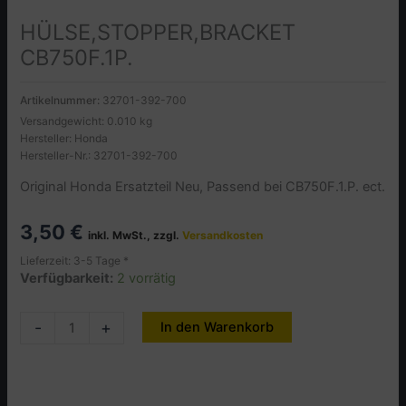
HÜLSE,STOPPER,BRACKET
CB750F.1P.
Artikelnummer:
32701-392-700
Versandgewicht: 0.010 kg
Hersteller: Honda
Hersteller-Nr.: 32701-392-700
Original Honda Ersatzteil Neu, Passend bei CB750F.1.P. ect.
3,50
€
inkl. MwSt., zzgl.
Versandkosten
Lieferzeit: 3-5 Tage *
Verfügbarkeit:
2 vorrätig
HÜLSE,STOPPER,BRACKET
-
+
In den Warenkorb
Alternative:
CB750F.1P.
Menge