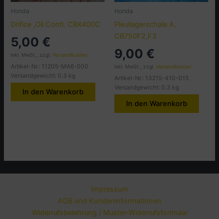
Honda
Honda
Drifice ,Oil Contl. CBX400C
Pleullagerschale A,
CB750F2,F3
5,00
€
9,00
€
inkl. MwSt., zzgl.
Versandkosten
Artikel-Nr.: 11205-MA6-000
inkl. MwSt., zzgl.
Versandkosten
Versandgewicht: 0.3 kg
Artikel-Nr.: 13215-410-015
Versandgewicht: 0.3 kg
In den Warenkorb
In den Warenkorb
Impressum
AGB und Kundeninformationen
Widerrufsbelehrung / Muster-Widerrufsformular