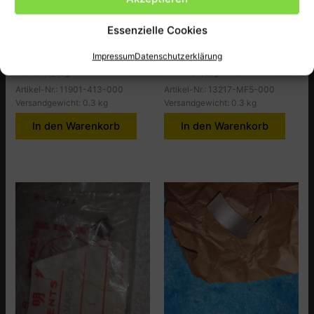
Honda
Honda
Olifice, 2mm CB400T-PA
Pleullager B, VT500C,CF
Essenzielle Cookies
5,00
€
11,90
€
Impressum
Datenschutzerklärung
inkl. MwSt., zzgl.
Versandkosten
inkl. MwSt., zzgl.
Versandkosten
Artikel-Nr.: 11901-413-000
Artikel-Nr.: 13217-MF5-000
Versandgewicht: 0.3 kg
Versandgewicht: 0.3 kg
In den Warenkorb
In den Warenkorb