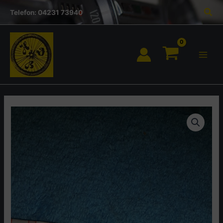
Inhalt
Zum
Suc
springen
Telefon: 04231 73940
Inhalt
springen