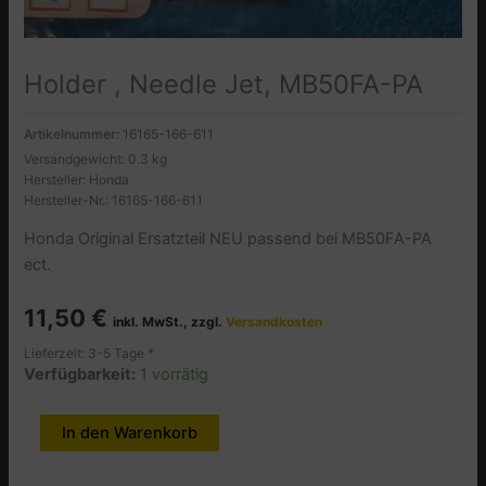
Holder , Needle Jet, MB50FA-PA
Artikelnummer:
16165-166-611
Versandgewicht: 0.3 kg
Hersteller: Honda
Hersteller-Nr.: 16165-166-611
Honda Original Ersatzteil NEU passend bei MB50FA-PA
ect.
11,50
€
inkl. MwSt., zzgl.
Versandkosten
Lieferzeit: 3-5 Tage *
Verfügbarkeit:
1 vorrätig
Holder
In den Warenkorb
Alternative:
,
Needle