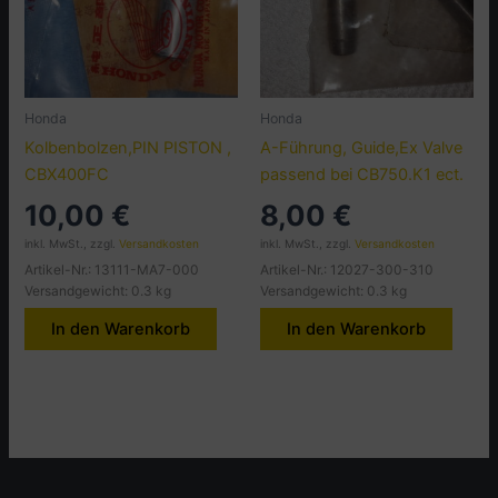
Honda
Honda
Kolbenbolzen,PIN PISTON ,
A-Führung, Guide,Ex Valve
CBX400FC
passend bei CB750.K1 ect.
10,00
€
8,00
€
inkl. MwSt., zzgl.
Versandkosten
inkl. MwSt., zzgl.
Versandkosten
Artikel-Nr.: 13111-MA7-000
Artikel-Nr.: 12027-300-310
Versandgewicht: 0.3 kg
Versandgewicht: 0.3 kg
In den Warenkorb
In den Warenkorb