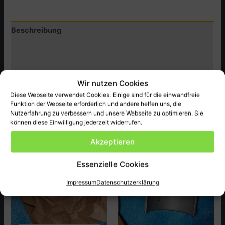
Jet,
MB50FA-
Beschreibung
PA
Menge
Zusätzliche Informationen
Produktsicherheit (GPSR)
Wir nutzen Cookies
Honda Original Ersatzteil NEU passend bei MB50FA-PA
Diese Webseite verwendet Cookies. Einige sind für die einwandfreie
ect.
Funktion der Webseite erforderlich und andere helfen uns, die
Nutzerfahrung zu verbessern und unsere Webseite zu optimieren. Sie
können diese Einwilligung jederzeit widerrufen.
Akzeptieren
Ähnliche Produkte
Essenzielle Cookies
Impressum
Datenschutzerklärung