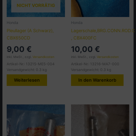
NICHT VORRÄTIG
Honda
Honda
Pleullager (A Schwarz),
Lagerschale,BRG.CONN.ROD.C
CBX650CD
, CBX400FC
9,00
€
10,00
€
inkl. MwSt., zzgl.
Versandkosten
inkl. MwSt., zzgl.
Versandkosten
Artikel-Nr.: 13215-ME5-004
Artikel-Nr.: 13216-MA7-000
Versandgewicht: 0.3 kg
Versandgewicht: 0.3 kg
Weiterlesen
In den Warenkorb