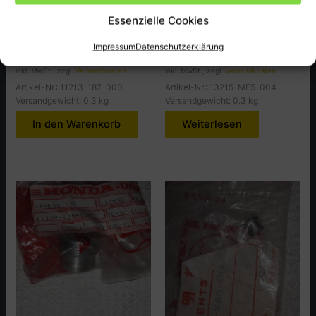
SEAL. BRTHR . Tube
Pleullager (A Schwarz),
Essenzielle Cookies
NX50Z.MZ
CBX650CD
1,50
€
9,00
€
Impressum
Datenschutzerklärung
inkl. MwSt., zzgl.
Versandkosten
inkl. MwSt., zzgl.
Versandkosten
Artikel-Nr.: 11213-187-000
Artikel-Nr.: 13215-ME5-004
Versandgewicht: 0.3 kg
Versandgewicht: 0.3 kg
In den Warenkorb
Weiterlesen