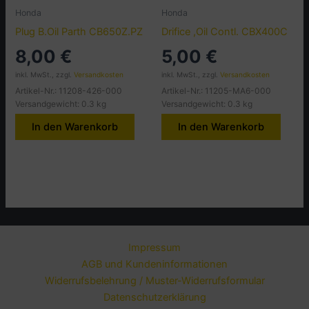
Honda
Honda
Plug B.Oil Parth CB650Z.PZ
Drifice ,Oil Contl. CBX400C
8,00
€
5,00
€
inkl. MwSt., zzgl.
Versandkosten
inkl. MwSt., zzgl.
Versandkosten
Artikel-Nr.: 11208-426-000
Artikel-Nr.: 11205-MA6-000
Versandgewicht: 0.3 kg
Versandgewicht: 0.3 kg
In den Warenkorb
In den Warenkorb
Impressum
AGB und Kundeninformationen
Widerrufsbelehrung / Muster-Widerrufsformular
Datenschutzerklärung