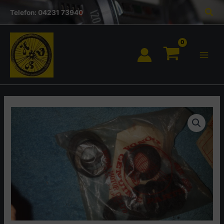
Inhalt
Zum
Suc
springen
Telefon: 04231 73940
Inhalt
springen