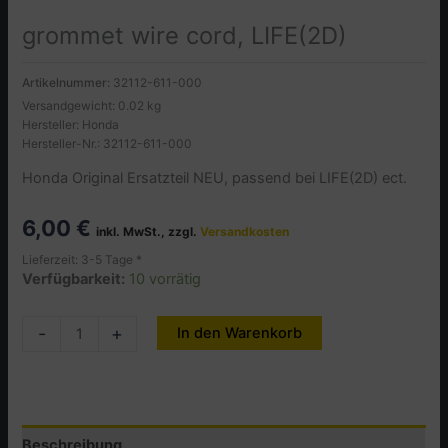
grommet wire cord, LIFE(2D)
Artikelnummer:
32112-611-000
Versandgewicht: 0.02 kg
Hersteller: Honda
Hersteller-Nr.: 32112-611-000
Honda Original Ersatzteil NEU, passend bei LIFE(2D) ect.
6,00
€
inkl. MwSt., zzgl.
Versandkosten
Lieferzeit: 3-5 Tage *
Verfügbarkeit:
10 vorrätig
grommet
-
+
In den Warenkorb
Alternative:
wire
cord,
LIFE(2D)
Menge
Beschreibung