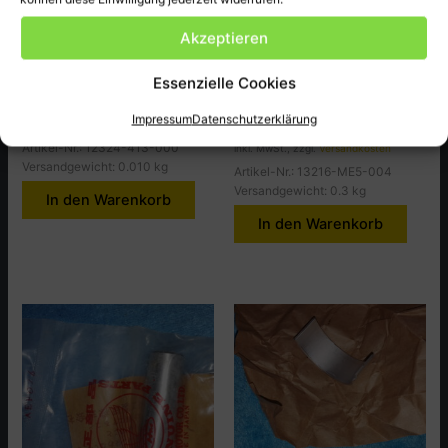
Honda
Honda
Akzeptieren
Rubber, Insert, CB400T-PA
Pleullager (A Braun),
Essenzielle Cookies
CBX650CD
1,50
€
9,00
€
Impressum
Datenschutzerklärung
inkl. MwSt., zzgl.
Versandkosten
Artikel-Nr.: 12324-413-000
inkl. MwSt., zzgl.
Versandkosten
Versandgewicht: 0.010 kg
Artikel-Nr.: 13216-ME5-004
Versandgewicht: 0.3 kg
In den Warenkorb
In den Warenkorb