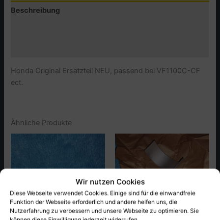
Beschreibung
Menge
Zusätzliche Informationen
Produktsicherheit (GPSR)
Honda Original Ersatzteil NEU, passend bei VF1100C-CF
ect.
Ähnliche Produkte
Wir nutzen Cookies
Diese Webseite verwendet Cookies. Einige sind für die einwandfreie
Funktion der Webseite erforderlich und andere helfen uns, die
Nutzerfahrung zu verbessern und unsere Webseite zu optimieren. Sie
können diese Einwilligung jederzeit widerrufen.