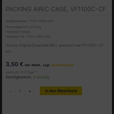
PACKING AIR/C CASE, VF1100C-CF
Artikelnummer:
17231-MB4-000
Versandgewicht: 0.02 kg
Hersteller: Honda
Hersteller-Nr.: 17231-MB4-000
Honda Original Ersatzteil NEU, passend bei VF1100C-CF
ect.
3,50
€
inkl. MwSt., zzgl.
Versandkosten
Lieferzeit: 3-5 Tage *
Verfügbarkeit:
4 vorrätig
PACKING
-
+
In den Warenkorb
Alternative:
AIR/C
CASE,
VF1100C-
CF