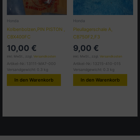
Honda
Honda
Kolbenbolzen,PIN PISTON ,
Pleullagerschale A,
CBX400FC
CB750F2,F3
10,00
€
9,00
€
inkl. MwSt., zzgl.
Versandkosten
inkl. MwSt., zzgl.
Versandkosten
Artikel-Nr.: 13111-MA7-000
Artikel-Nr.: 13215-410-015
Versandgewicht: 0.3 kg
Versandgewicht: 0.3 kg
In den Warenkorb
In den Warenkorb