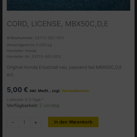
CORD, LICENSE, MBX50C,D,E
Artikelnummer:
33713-GE2-003
Versandgewicht: 0.020 kg
Hersteller: Honda
Hersteller-Nr.: 33713-GE2-003
Original Honda Ersatzteil neu, passend bei MBX50C,D,E
ect.
5,00
€
inkl. MwSt., zzgl.
Versandkosten
Lieferzeit: 3-5 Tage *
Verfügbarkeit:
2 vorrätig
CORD,
-
+
In den Warenkorb
Alternative:
LICENSE,
MBX50C,D,E