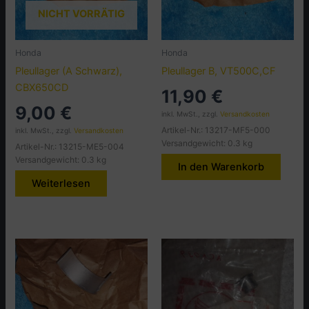
NICHT VORRÄTIG
Honda
Honda
Pleullager (A Schwarz),
Pleullager B, VT500C,CF
CBX650CD
11,90
€
9,00
€
inkl. MwSt., zzgl.
Versandkosten
Artikel-Nr.: 13217-MF5-000
inkl. MwSt., zzgl.
Versandkosten
Versandgewicht: 0.3 kg
Artikel-Nr.: 13215-ME5-004
Versandgewicht: 0.3 kg
In den Warenkorb
Weiterlesen