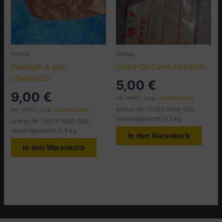
Honda
Honda
Pleullager A grün,
Drifice ,Oil Contl. CBX400C
CBX650CD
5,00
€
9,00
€
inkl. MwSt., zzgl.
Versandkosten
Artikel-Nr.: 11205-MA6-000
inkl. MwSt., zzgl.
Versandkosten
Versandgewicht: 0.3 kg
Artikel-Nr.: 13217-ME5-004
Versandgewicht: 0.3 kg
In den Warenkorb
In den Warenkorb