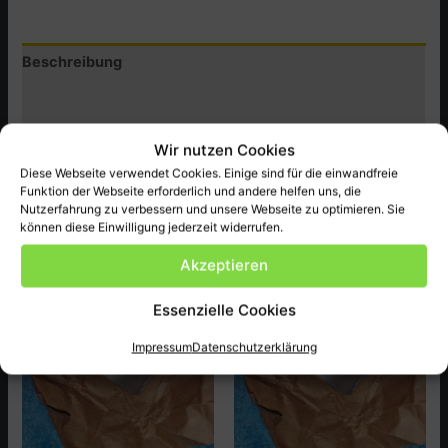
Menge
Beschreibung
Zusätzliche Informationen
Produktsicherheit (GPSR)
Wir nutzen Cookies
Diese Webseite verwendet Cookies. Einige sind für die einwandfreie
Original Honda Ersatzteil neu, passend bei MBX50C,D,E
Funktion der Webseite erforderlich und andere helfen uns, die
ect.
Nutzerfahrung zu verbessern und unsere Webseite zu optimieren. Sie
können diese Einwilligung jederzeit widerrufen.
Akzeptieren
Ähnliche Produkte
Essenzielle Cookies
Impressum
Datenschutzerklärung