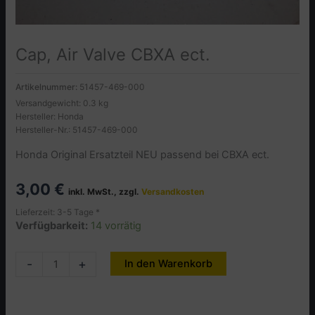
Cap, Air Valve CBXA ect.
Artikelnummer:
51457-469-000
Versandgewicht: 0.3 kg
Hersteller: Honda
Hersteller-Nr.: 51457-469-000
Honda Original Ersatzteil NEU passend bei CBXA ect.
3,00
€
inkl. MwSt., zzgl.
Versandkosten
Lieferzeit: 3-5 Tage *
Verfügbarkeit:
14 vorrätig
Cap,
-
+
In den Warenkorb
Alternative:
Air
Valve
CBXA