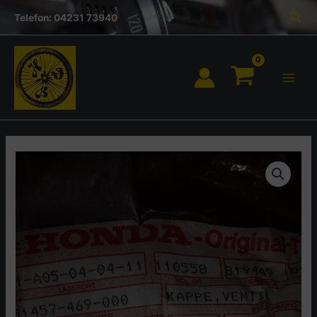
Inhalt
Zum
Suc
springen
Telefon: 04231 73940
Inhalt
springen