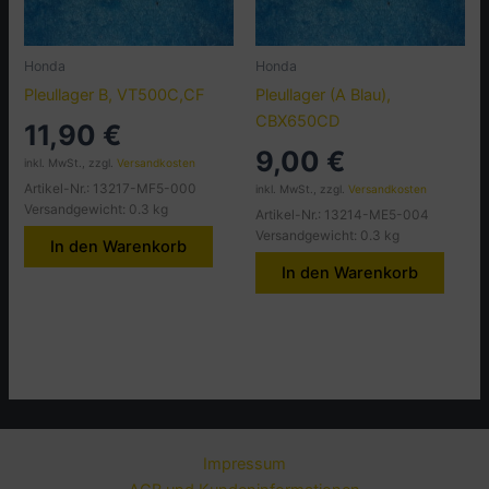
Honda
Honda
Pleullager B, VT500C,CF
Pleullager (A Blau),
CBX650CD
11,90
€
9,00
€
inkl. MwSt., zzgl.
Versandkosten
Artikel-Nr.: 13217-MF5-000
inkl. MwSt., zzgl.
Versandkosten
Versandgewicht: 0.3 kg
Artikel-Nr.: 13214-ME5-004
Versandgewicht: 0.3 kg
In den Warenkorb
In den Warenkorb
Impressum