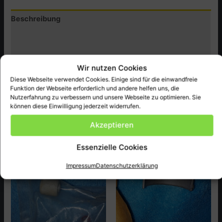
ect.
Beschreibung
Menge
Zusätzliche Informationen
Produktsicherheit (GPSR)
Wir nutzen Cookies
Diese Webseite verwendet Cookies. Einige sind für die einwandfreie
Honda Original Ersatzteil NEU passend bei CBXA ect.
Funktion der Webseite erforderlich und andere helfen uns, die
Nutzerfahrung zu verbessern und unsere Webseite zu optimieren. Sie
können diese Einwilligung jederzeit widerrufen.
Ähnliche Produkte
Akzeptieren
Essenzielle Cookies
Impressum
Datenschutzerklärung