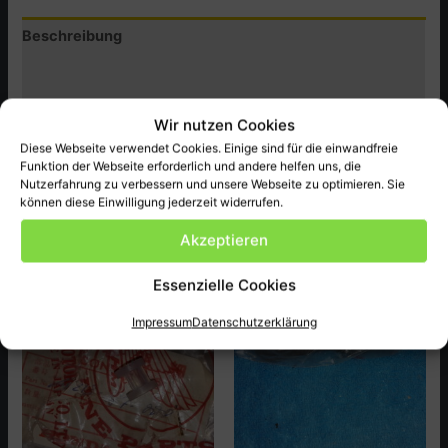
Menge
Beschreibung
Zusätzliche Informationen
Produktsicherheit (GPSR)
Wir nutzen Cookies
Diese Webseite verwendet Cookies. Einige sind für die einwandfreie
Honda Original Ersatzteil Neu passend bei CB125T.Z.A. ect.
Funktion der Webseite erforderlich und andere helfen uns, die
Nutzerfahrung zu verbessern und unsere Webseite zu optimieren. Sie
können diese Einwilligung jederzeit widerrufen.
Akzeptieren
Ähnliche Produkte
Essenzielle Cookies
Impressum
Datenschutzerklärung