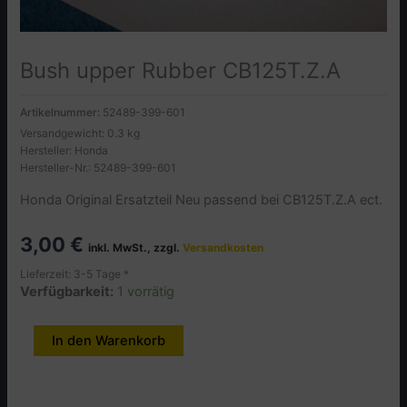
Bush upper Rubber CB125T.Z.A
Artikelnummer:
52489-399-601
Versandgewicht: 0.3 kg
Hersteller: Honda
Hersteller-Nr.: 52489-399-601
Honda Original Ersatzteil Neu passend bei CB125T.Z.A ect.
3,00
€
inkl. MwSt., zzgl.
Versandkosten
Lieferzeit: 3-5 Tage *
Verfügbarkeit:
1 vorrätig
Bush
In den Warenkorb
Alternative:
upper
Rubber
CB125T.Z.A