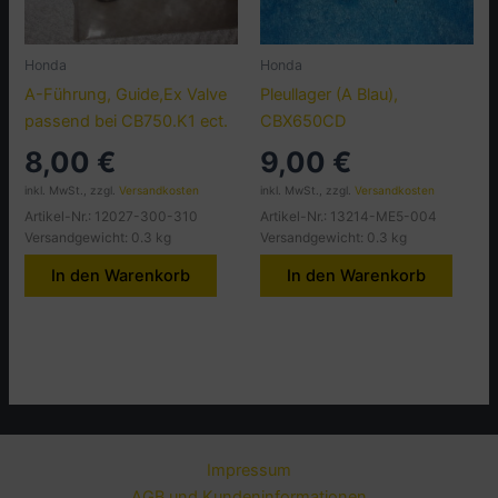
Honda
Honda
A-Führung, Guide,Ex Valve
Pleullager (A Blau),
passend bei CB750.K1 ect.
CBX650CD
8,00
€
9,00
€
inkl. MwSt., zzgl.
Versandkosten
inkl. MwSt., zzgl.
Versandkosten
Artikel-Nr.: 12027-300-310
Artikel-Nr.: 13214-ME5-004
Versandgewicht: 0.3 kg
Versandgewicht: 0.3 kg
In den Warenkorb
In den Warenkorb
Impressum
AGB und Kundeninformationen