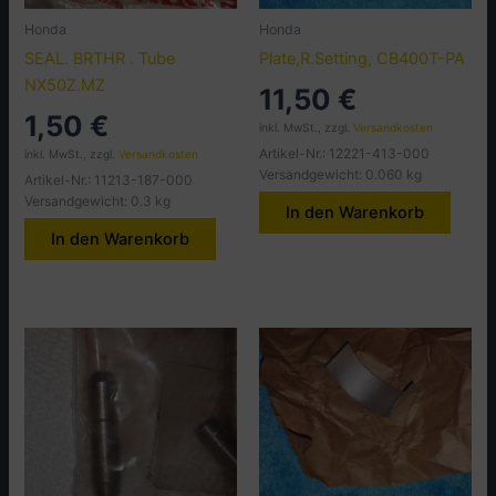
Honda
Honda
SEAL. BRTHR . Tube
Plate,R.Setting, CB400T-PA
NX50Z.MZ
11,50
€
1,50
€
inkl. MwSt., zzgl.
Versandkosten
Artikel-Nr.: 12221-413-000
inkl. MwSt., zzgl.
Versandkosten
Versandgewicht: 0.060 kg
Artikel-Nr.: 11213-187-000
Versandgewicht: 0.3 kg
In den Warenkorb
In den Warenkorb