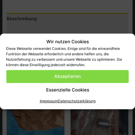
ect.
Menge
Beschreibung
Zusätzliche Informationen
Wir nutzen Cookies
Produktsicherheit (GPSR)
Diese Webseite verwendet Cookies. Einige sind für die einwandfreie
Funktion der Webseite erforderlich und andere helfen uns, die
Honda Original Ersatzteil passend bei CB900CA ect. NEU
Nutzerfahrung zu verbessern und unsere Webseite zu optimieren. Sie
können diese Einwilligung jederzeit widerrufen.
Akzeptieren
Ähnliche Produkte
Essenzielle Cookies
Impressum
Datenschutzerklärung