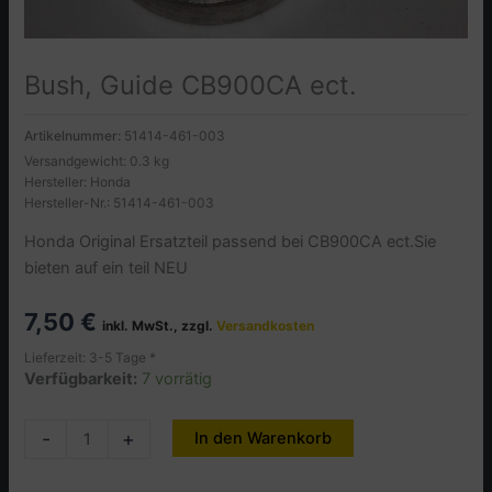
Bush, Guide CB900CA ect.
Artikelnummer:
51414-461-003
Versandgewicht: 0.3 kg
Hersteller: Honda
Hersteller-Nr.: 51414-461-003
Honda Original Ersatzteil passend bei CB900CA ect.Sie
bieten auf ein teil NEU
7,50
€
inkl. MwSt., zzgl.
Versandkosten
Lieferzeit: 3-5 Tage *
Verfügbarkeit:
7 vorrätig
Bush,
-
+
In den Warenkorb
Alternative:
Guide
CB900CA