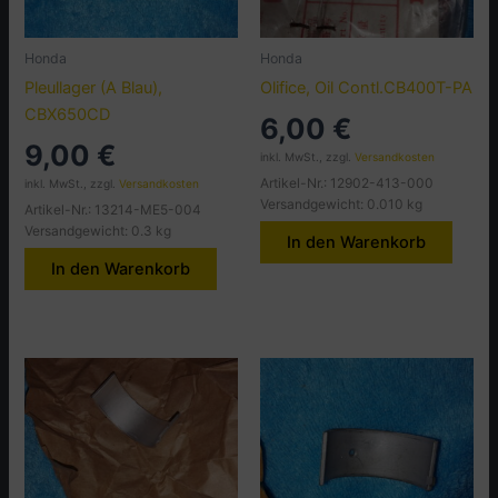
Honda
Honda
Pleullager (A Blau),
Olifice, Oil Contl.CB400T-PA
CBX650CD
6,00
€
9,00
€
inkl. MwSt., zzgl.
Versandkosten
Artikel-Nr.: 12902-413-000
inkl. MwSt., zzgl.
Versandkosten
Versandgewicht: 0.010 kg
Artikel-Nr.: 13214-ME5-004
Versandgewicht: 0.3 kg
In den Warenkorb
In den Warenkorb