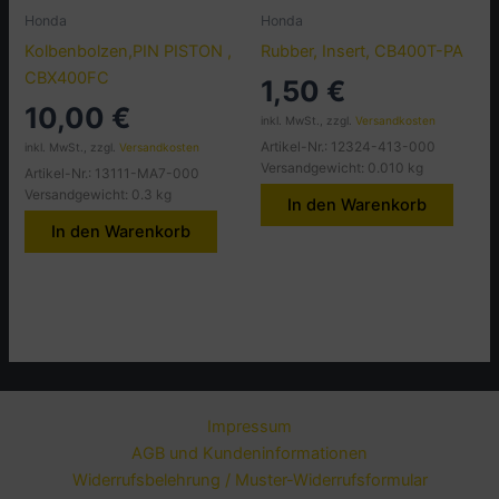
Honda
Honda
Kolbenbolzen,PIN PISTON ,
Rubber, Insert, CB400T-PA
CBX400FC
1,50
€
10,00
€
inkl. MwSt., zzgl.
Versandkosten
Artikel-Nr.: 12324-413-000
inkl. MwSt., zzgl.
Versandkosten
Versandgewicht: 0.010 kg
Artikel-Nr.: 13111-MA7-000
Versandgewicht: 0.3 kg
In den Warenkorb
In den Warenkorb
Impressum
AGB und Kundeninformationen
Widerrufsbelehrung / Muster-Widerrufsformular