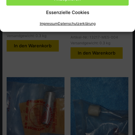
Pleullager A, VT500C,CF
Pleullager A grün,
CBX650CD
Essenzielle Cookies
11,90
€
9,00
€
inkl. MwSt., zzgl.
Versandkosten
Impressum
Datenschutzerklärung
Artikel-Nr.: 13216-MF5-000
inkl. MwSt., zzgl.
Versandkosten
Versandgewicht: 0.3 kg
Artikel-Nr.: 13217-ME5-004
Versandgewicht: 0.3 kg
In den Warenkorb
In den Warenkorb