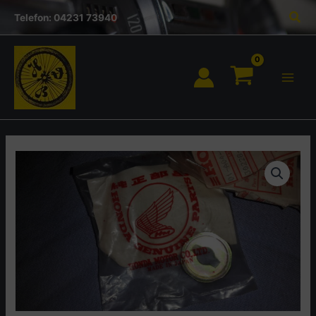
Inhalt
Zum
Suc
springen
Telefon: 04231 73940
Inhalt
springen