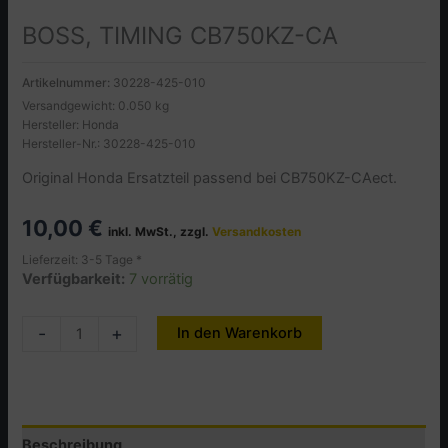
BOSS, TIMING CB750KZ-CA
Artikelnummer:
30228-425-010
Versandgewicht: 0.050 kg
Hersteller: Honda
Hersteller-Nr.: 30228-425-010
Original Honda Ersatzteil passend bei CB750KZ-CAect.
10,00
€
inkl. MwSt., zzgl.
Versandkosten
Lieferzeit: 3-5 Tage *
Verfügbarkeit:
7 vorrätig
BOSS,
-
+
In den Warenkorb
Alternative:
TIMING
CB750KZ-
CA
Menge
Beschreibung