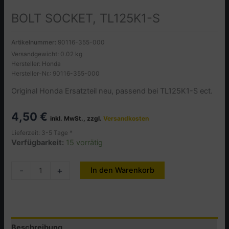
BOLT SOCKET, TL125K1-S
Artikelnummer:
90116-355-000
Versandgewicht: 0.02 kg
Hersteller: Honda
Hersteller-Nr.: 90116-355-000
Original Honda Ersatzteil neu, passend bei TL125K1-S ect.
4,50
€
inkl. MwSt., zzgl.
Versandkosten
Lieferzeit: 3-5 Tage *
Verfügbarkeit:
15 vorrätig
BOLT
-
+
In den Warenkorb
Alternative:
SOCKET,
TL125K1-
S
Menge
Beschreibung