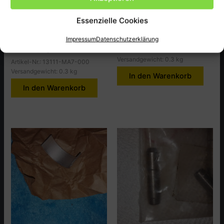
Kolbenbolzen,PIN PISTON ,
Pleullager D, CB250T,T2
CBX400FC
Essenzielle Cookies
9,50
€
10,00
€
inkl. MwSt., zzgl.
Versandkosten
Impressum
Datenschutzerklärung
Artikel-Nr.: 13217-414-003
inkl. MwSt., zzgl.
Versandkosten
Versandgewicht: 0.3 kg
Artikel-Nr.: 13111-MA7-000
Versandgewicht: 0.3 kg
In den Warenkorb
In den Warenkorb