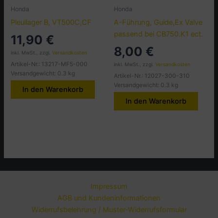
Honda
Honda
Pleullager B, VT500C,CF
A-Führung, Guide,Ex Valve
passend bei CB750.K1 ect.
11,90
€
8,00
€
inkl. MwSt., zzgl.
Versandkosten
Artikel-Nr.: 13217-MF5-000
inkl. MwSt., zzgl.
Versandkosten
Versandgewicht: 0.3 kg
Artikel-Nr.: 12027-300-310
Versandgewicht: 0.3 kg
In den Warenkorb
In den Warenkorb
Impressum
AGB und Kundeninformationen
Widerrufsbelehrung / Muster-Widerrufsformular