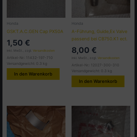
Honda
Honda
GSKT.A.C.GEN Cap PX50A
A-Führung, Guide,Ex Valve
passend bei CB750.K1 ect.
1,50
€
8,00
€
inkl. MwSt., zzgl.
Versandkosten
Artikel-Nr.: 11432-197-710
inkl. MwSt., zzgl.
Versandkosten
Versandgewicht: 0.3 kg
Artikel-Nr.: 12027-300-310
Versandgewicht: 0.3 kg
In den Warenkorb
In den Warenkorb