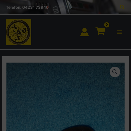
Inhalt
Zum
Suc
springen
Telefon: 04231 73940
Inhalt
springen