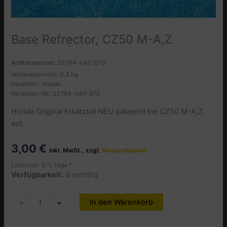
Base Refrector, CZ50 M-A,Z
Artikelnummer:
33744-045-670
Versandgewicht: 0.3 kg
Hersteller: Honda
Hersteller-Nr.: 33744-045-670
Honda Original Ersatzteil NEU passend bei CZ50 M-A,Z
ect.
3,00
€
inkl. MwSt., zzgl.
Versandkosten
Lieferzeit: 3-5 Tage *
Verfügbarkeit:
8 vorrätig
Base
-
+
In den Warenkorb
Alternative:
Refrector,
CZ50