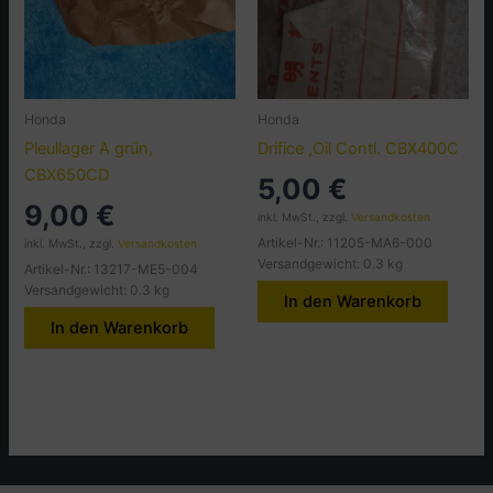
Honda
Honda
Pleullager A grün,
Drifice ,Oil Contl. CBX400C
CBX650CD
5,00
€
9,00
€
inkl. MwSt., zzgl.
Versandkosten
Artikel-Nr.: 11205-MA6-000
inkl. MwSt., zzgl.
Versandkosten
Versandgewicht: 0.3 kg
Artikel-Nr.: 13217-ME5-004
Versandgewicht: 0.3 kg
In den Warenkorb
In den Warenkorb