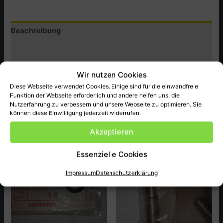
M-
A,Z
Beschreibung
Menge
Zusätzliche Informationen
Produktsicherheit (GPSR)
Wir nutzen Cookies
Diese Webseite verwendet Cookies. Einige sind für die einwandfreie
Honda Original Ersatzteil NEU passend bei CZ50 M-A,Z
Funktion der Webseite erforderlich und andere helfen uns, die
ect.
Nutzerfahrung zu verbessern und unsere Webseite zu optimieren. Sie
können diese Einwilligung jederzeit widerrufen.
Akzeptieren
Ähnliche Produkte
Essenzielle Cookies
Impressum
Datenschutzerklärung