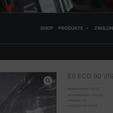
SHOP
PRODUKTE
ZAHLUN
ES ECO 90 VI
Artikelnummer:
14253
Versandgewicht: 0.05 kg
Hersteller: ES
Hersteller-Nr.: 14253