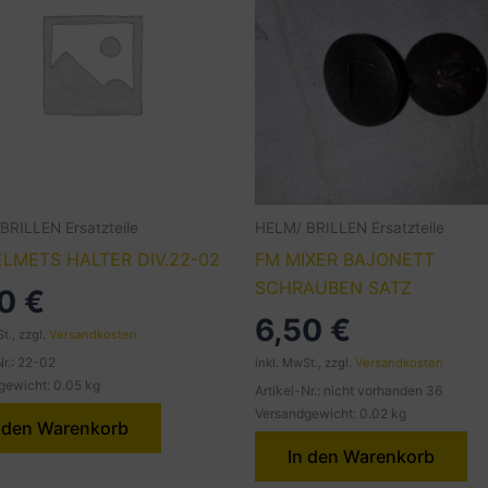
BRILLEN Ersatzteile
HELM/ BRILLEN Ersatzteile
LMETS HALTER DIV.22-02
FM MIXER BAJONETT
SCHRAUBEN SATZ
50
€
6,50
€
t., zzgl.
Versandkosten
Nr.: 22-02
inkl. MwSt., zzgl.
Versandkosten
gewicht: 0.05 kg
Artikel-Nr.: nicht vorhanden 36
Versandgewicht: 0.02 kg
 den Warenkorb
In den Warenkorb