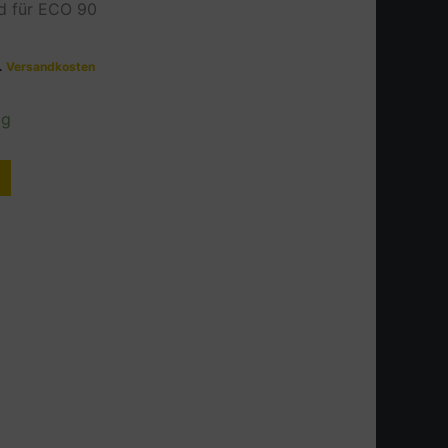
nd für ECO 90
l.
Versandkosten
ig
Alternative: