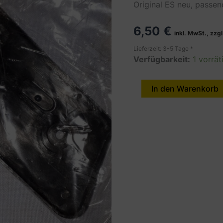
Original ES neu, passe
6,50
€
inkl. MwSt., zzg
Lieferzeit: 3-5 Tage *
Verfügbarkeit:
1 vorrät
ES
In den Warenkorb
ECO
90
VISIER
HALTER
SATZ
Menge