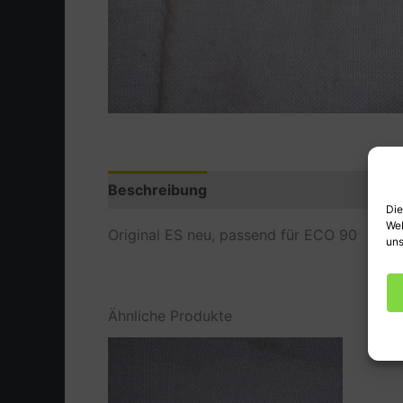
Beschreibung
Zusätzliche Information
Die
Web
Original ES neu, passend für ECO 90
uns
Ähnliche Produkte