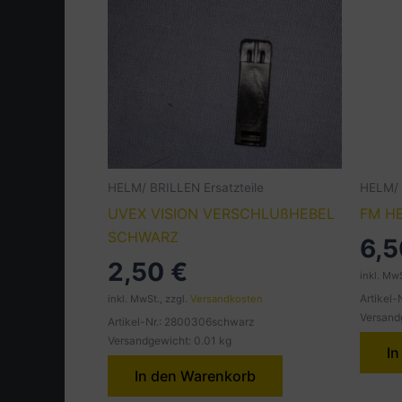
HELM/ BRILLEN Ersatzteile
HELM/ 
UVEX VISION VERSCHLUßHEBEL
FM HE
SCHWARZ
6,
2,50
€
inkl. MwS
Artikel-
inkl. MwSt., zzgl.
Versandkosten
Versand
Artikel-Nr.: 2800306schwarz
Versandgewicht: 0.01 kg
In
In den Warenkorb