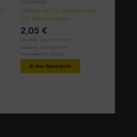
FAUN KRAKA
MPE
T4B039D BUTZE BENZINPUMPE
AUF BMW700,KRAKA
2,05
€
inkl. MwSt., zzgl.
Versandkosten
Artikel-Nr.: 1331-0075-787
Versandgewicht: .002 kg
In den Warenkorb