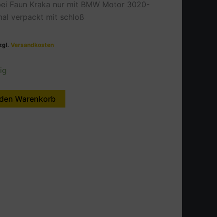
bei Faun Kraka nur mit BMW Motor 3020-
nal verpackt mit schloß
zgl.
Versandkosten
ig
 den Warenkorb
Alternative: