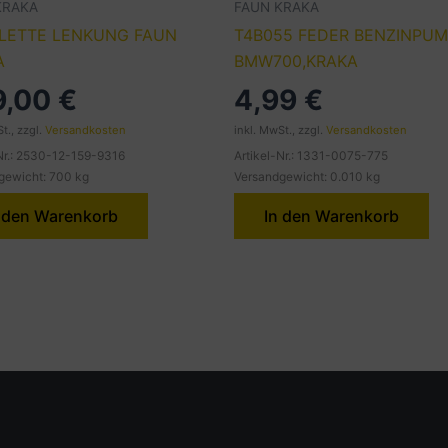
KRAKA
FAUN KRAKA
LETTE LENKUNG FAUN
T4B055 FEDER BENZINPU
A
BMW700,KRAKA
9,00
€
4,99
€
t., zzgl.
Versandkosten
inkl. MwSt., zzgl.
Versandkosten
-Nr.: 2530-12-159-9316
Artikel-Nr.: 1331-0075-775
gewicht: 700 kg
Versandgewicht: 0.010 kg
 den Warenkorb
In den Warenkorb