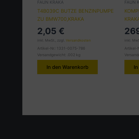
FAUN KRAKA
FAUN 
T4B039C BUTZE BENZINPUMPE
KOMP
ZU BMW700,KRAKA
KRAK
2,05
€
26
inkl. MwSt., zzgl.
Versandkosten
inkl. MwS
Artikel-Nr.: 1331-0075-786
Artikel
Versandgewicht: .002 kg
Versand
In den Warenkorb
In