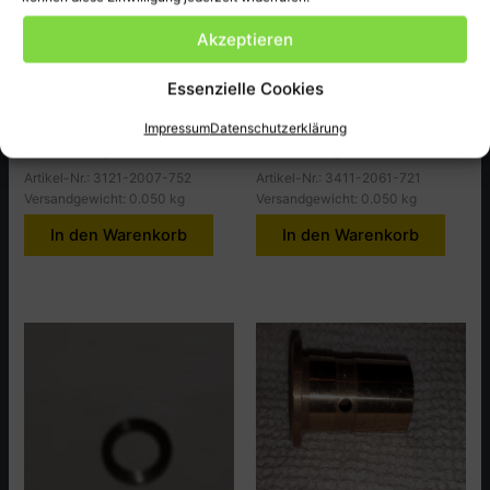
Vorderachse/Vorderachse,
Vorderachse/Vorderachse,
Bremsen Tafel6
Bremsen Tafel6
Akzeptieren
T6B003 GUMMIBUCHSE
T6B074
UNTEN
FEDERHALTEBLECH
Essenzielle Cookies
23,70
€
4,10
€
Impressum
Datenschutzerklärung
inkl. MwSt., zzgl.
Versandkosten
inkl. MwSt., zzgl.
Versandkosten
Artikel-Nr.: 3121-2007-752
Artikel-Nr.: 3411-2061-721
Versandgewicht: 0.050 kg
Versandgewicht: 0.050 kg
In den Warenkorb
In den Warenkorb