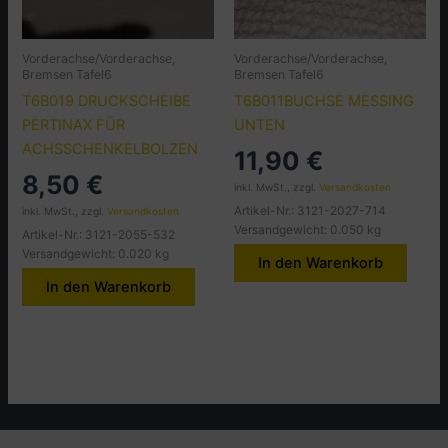
Vorderachse/Vorderachse,
Vorderachse/Vorderachse,
Bremsen Tafel6
Bremsen Tafel6
T6B019 DRUCKSCHEIBE
T6B011BUCHSE MESSING
PERTINAX FÜR
UNTEN
ACHSSCHENKELBOLZEN
11,90
€
8,50
€
inkl. MwSt., zzgl.
Versandkosten
Artikel-Nr.: 3121-2027-714
inkl. MwSt., zzgl.
Versandkosten
Versandgewicht: 0.050 kg
Artikel-Nr.: 3121-2055-532
Versandgewicht: 0.020 kg
In den Warenkorb
In den Warenkorb