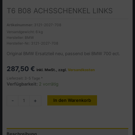
T6 B08 ACHSSCHENKEL LINKS
Artikelnummer:
3121-2027-708
Versandgewicht: 6 kg
Hersteller: BMW
Hersteller-Nr.: 3121-2027-708
Original BMW Ersatzteil neu, passend bei BMW 700 ect.
287,50
€
inkl. MwSt., zzgl.
Versandkosten
Lieferzeit: 3-5 Tage *
Verfügbarkeit:
2 vorrätig
T6
-
+
In den Warenkorb
Alternative:
B08
ACHSSCHENKEL
LINKS
Menge
Beschreibung