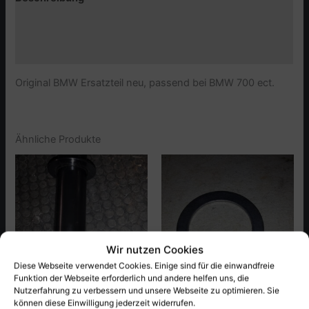
Zusätzliche Informationen
Produktsicherheit (GPSR)
Original BMW Ersatzteil neu, passend bei BMW 700 ect.
Ähnliche Produkte
Wir nutzen Cookies
NICHT VORRÄTIG
Diese Webseite verwendet Cookies. Einige sind für die einwandfreie
Funktion der Webseite erforderlich und andere helfen uns, die
Nutzerfahrung zu verbessern und unsere Webseite zu optimieren. Sie
Vorderachse/Vorderachse,
Vorderachse/Vorderachse,
können diese Einwilligung jederzeit widerrufen.