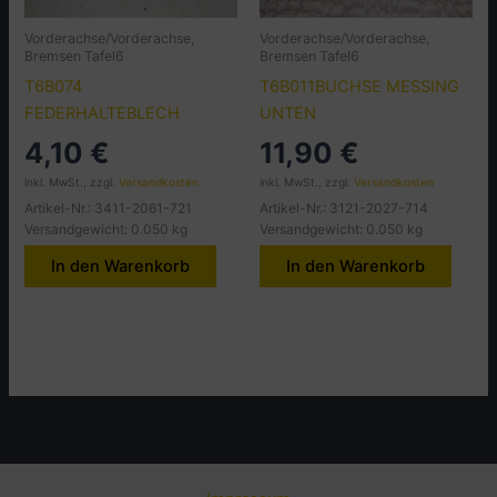
Vorderachse/Vorderachse,
Vorderachse/Vorderachse,
Bremsen Tafel6
Bremsen Tafel6
T6B074
T6B011BUCHSE MESSING
FEDERHALTEBLECH
UNTEN
4,10
€
11,90
€
inkl. MwSt., zzgl.
Versandkosten
inkl. MwSt., zzgl.
Versandkosten
Artikel-Nr.: 3411-2061-721
Artikel-Nr.: 3121-2027-714
Versandgewicht: 0.050 kg
Versandgewicht: 0.050 kg
In den Warenkorb
In den Warenkorb