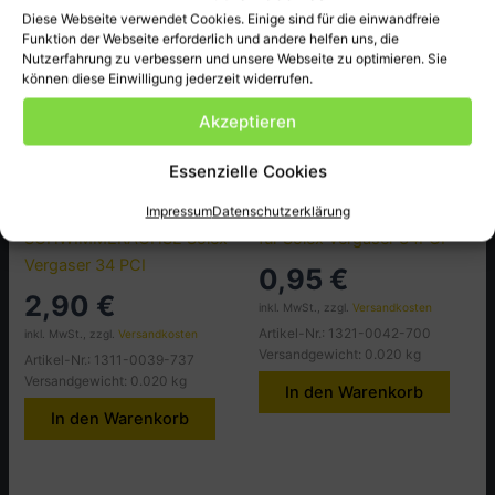
Diese Webseite verwendet Cookies. Einige sind für die einwandfreie
Funktion der Webseite erforderlich und andere helfen uns, die
Nutzerfahrung zu verbessern und unsere Webseite zu optimieren. Sie
können diese Einwilligung jederzeit widerrufen.
Akzeptieren
Essenzielle Cookies
BMW425
Motor/Vergaser Tafel 3
T3B040
T3B004 Abstandsring CS
Impressum
Datenschutzerklärung
SCHWIMMERACHSE Solex
für Solex Vergaser 34PCI
Vergaser 34 PCI
0,95
€
2,90
€
inkl. MwSt., zzgl.
Versandkosten
Artikel-Nr.: 1321-0042-700
inkl. MwSt., zzgl.
Versandkosten
Versandgewicht: 0.020 kg
Artikel-Nr.: 1311-0039-737
Versandgewicht: 0.020 kg
In den Warenkorb
In den Warenkorb