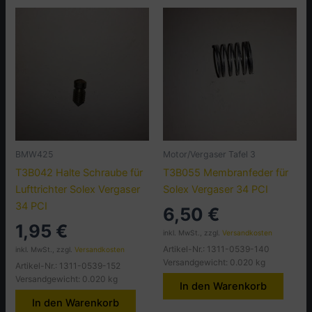
BMW425
Motor/Vergaser Tafel 3
T3B042 Halte Schraube für
T3B055 Membranfeder für
Lufttrichter Solex Vergaser
Solex Vergaser 34 PCI
34 PCI
6,50
€
1,95
€
inkl. MwSt., zzgl.
Versandkosten
Artikel-Nr.: 1311-0539-140
inkl. MwSt., zzgl.
Versandkosten
Versandgewicht: 0.020 kg
Artikel-Nr.: 1311-0539-152
Versandgewicht: 0.020 kg
In den Warenkorb
In den Warenkorb