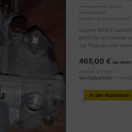
Versandgewicht: 1.200 kg
Hersteller: Solex
Hersteller-Nr.: 1311-0039-088
Original BMW Ersatztei
BMW700 ect.könnten vo
z.B. Flugrost oder korri
465,00
€
inkl. MwSt.
Lieferzeit: 3-5 Tage *
Verfügbarkeit:
1 vorrät
T3B002
In den Warenkorb
VERGASER
SOLEX
34PCI
,E14983
LINKS