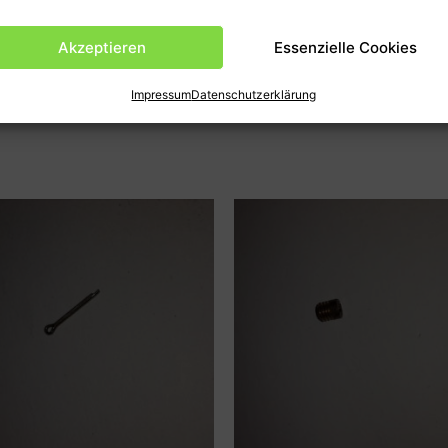
en
Produktsicherheit (GPSR)
Akzeptieren
Essenzielle Cookies
PCI passend für BMW700 ect.könnten vom langen liegen Lag
Impressum
Datenschutzerklärung