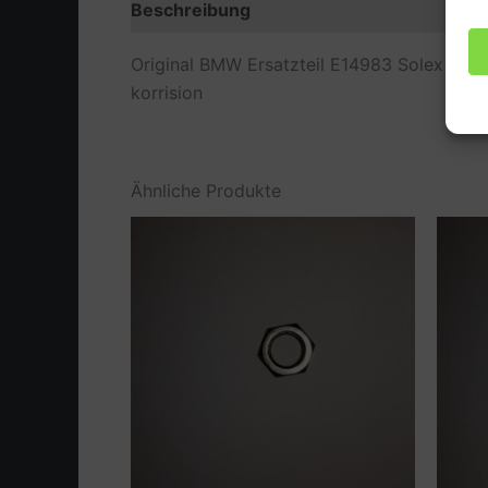
Beschreibung
Zusätzliche Information
Original BMW Ersatzteil E14983 Solex 34 
korrision
Ähnliche Produkte