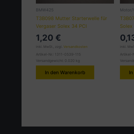
BMW425
Motor/
T3B098 Mutter Starterwelle für
T3B07
Vergaser Solex 34 PCI
Solex
1,20
€
0,1
inkl. MwSt., zzgl.
Versandkosten
inkl. MwS
Artikel-Nr.: 1311-0539-115
Artikel
Versandgewicht: 0.020 kg
Versand
In den Warenkorb
In