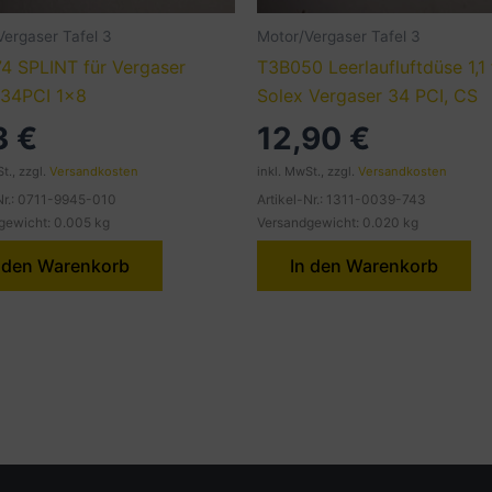
Vergaser Tafel 3
Motor/Vergaser Tafel 3
4 SPLINT für Vergaser
T3B050 Leerlaufluftdüse 1,1 
 34PCI 1×8
Solex Vergaser 34 PCI, CS
3
€
12,90
€
t., zzgl.
Versandkosten
inkl. MwSt., zzgl.
Versandkosten
-Nr.: 0711-9945-010
Artikel-Nr.: 1311-0039-743
gewicht: 0.005 kg
Versandgewicht: 0.020 kg
 den Warenkorb
In den Warenkorb