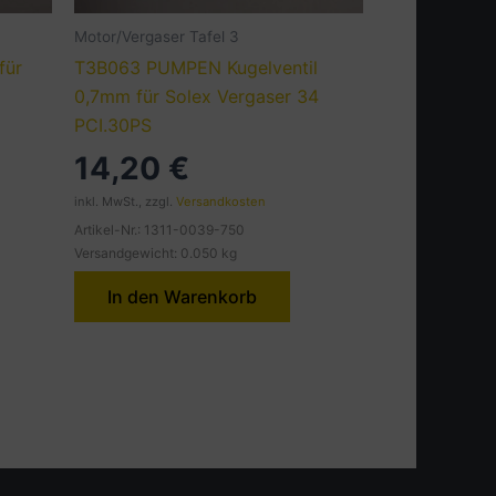
Motor/Vergaser Tafel 3
für
T3B063 PUMPEN Kugelventil
0,7mm für Solex Vergaser 34
PCI.30PS
14,20
€
inkl. MwSt., zzgl.
Versandkosten
Artikel-Nr.: 1311-0039-750
Versandgewicht: 0.050 kg
In den Warenkorb