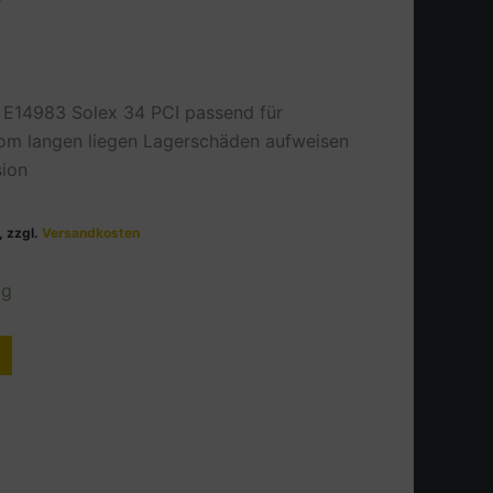
l E14983 Solex 34 PCI passend für
m langen liegen Lagerschäden aufweisen
sion
, zzgl.
Versandkosten
ig
Alternative: