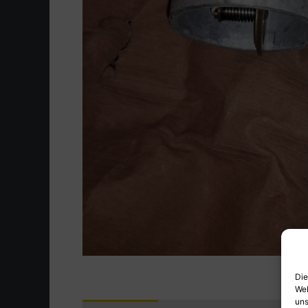
Die
Web
uns