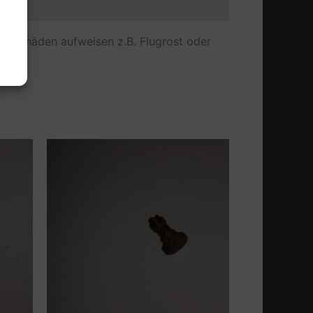
erschäden aufweisen z.B. Flugrost oder