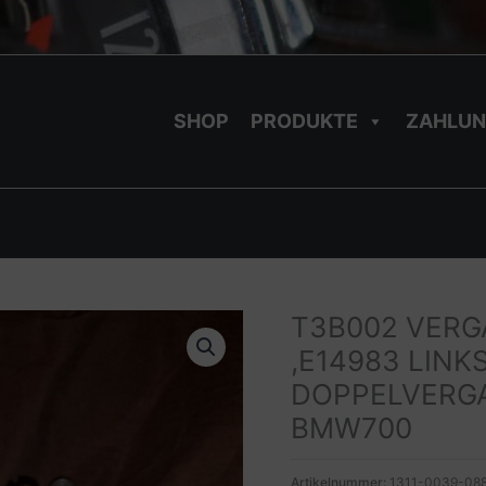
SHOP
PRODUKTE
ZAHLUN
T3B002 VERG
,E14983 LINK
DOPPELVERG
BMW700
Artikelnummer:
1311-0039-08