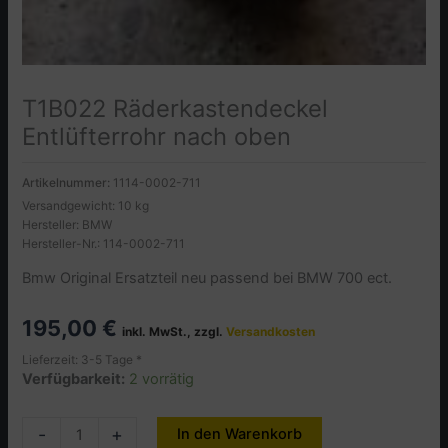
T1B022 Räderkastendeckel
Entlüfterrohr nach oben
Artikelnummer:
1114-0002-711
Versandgewicht: 10 kg
Hersteller: BMW
Hersteller-Nr.: 114-0002-711
Bmw Original Ersatzteil neu passend bei BMW 700 ect.
195,00
€
inkl. MwSt., zzgl.
Versandkosten
Lieferzeit: 3-5 Tage *
Verfügbarkeit:
2 vorrätig
T1B022
-
+
In den Warenkorb
Alternative: