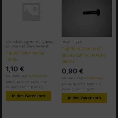
Motor/Kurbelgehäuse, Zylinder,
BMW ISETTA
Zylinderkopf, Ölwanne Tafel1
T1B038 +E0016+M173
T1B007 Stiftschraube
SECHSKANTSCHRAUBE
10×35
M6x25
1,10
€
0,90
€
inkl. MwSt., zzgl.
Versandkosten
inkl. MwSt., zzgl.
Versandkosten
Artikel-Nr.: 0711-9903-436
Artikel-Nr.: 0711-9912-256
Versandgewicht: 0.02 kg
Versandgewicht: 0.02 kg
In den Warenkorb
In den Warenkorb