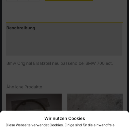
Räderkastendeckel
Entlüfterrohr
nach
oben
Beschreibung
Menge
Zusätzliche Informationen
Produktsicherheit (GPSR)
Bmw Original Ersatzteil neu passend bei BMW 700 ect.
Ähnliche Produkte
Wir nutzen Cookies
Diese Webseite verwendet Cookies. Einige sind für die einwandfreie