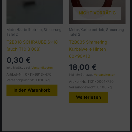
NICHT VORRÄTIG
Motor/Kurbelbetrieb, Steuerung
Motor/Kurbelbetrieb, Steuerung
Tafel 2
Tafel 2
T2B018 SCHRAUBE 6×18
T2B035 Simmering
(auch T10 B 008)
Kurbelwelle Hinten
60x90x10
0,30
€
18,00
€
inkl. MwSt., zzgl.
Versandkosten
Artikel-Nr.: 0711-9913-470
inkl. MwSt., zzgl.
Versandkosten
Versandgewicht: 0.010 kg
Artikel-Nr.: 1121-0001-720
Versandgewicht: 0.100 kg
In den Warenkorb
Weiterlesen