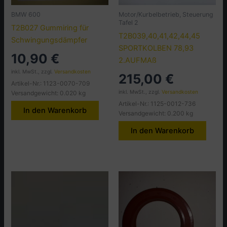
BMW 600
Motor/Kurbelbetrieb, Steuerung
Tafel 2
T2B027 Gummiring für
T2B039,40,41,42,44,45
Schwingungsdämpfer
SPORTKOLBEN 78,93
10,90
€
2.AUFMAß
inkl. MwSt., zzgl.
Versandkosten
215,00
€
Artikel-Nr.: 1123-0070-709
inkl. MwSt., zzgl.
Versandkosten
Versandgewicht: 0.020 kg
Artikel-Nr.: 1125-0012-736
In den Warenkorb
Versandgewicht: 0.200 kg
In den Warenkorb