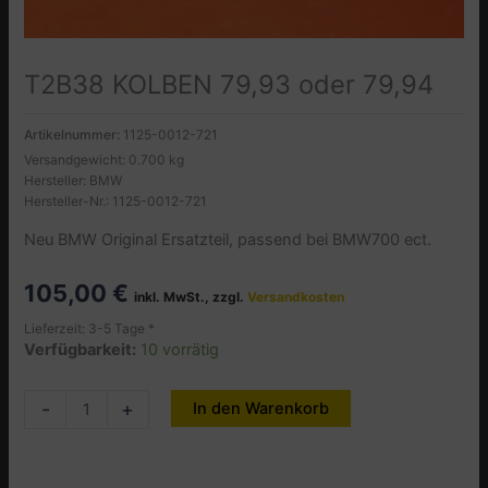
T2B38 KOLBEN 79,93 oder 79,94
Artikelnummer:
1125-0012-721
Versandgewicht: 0.700 kg
Hersteller: BMW
Hersteller-Nr.: 1125-0012-721
Neu BMW Original Ersatzteil, passend bei BMW700 ect.
105,00
€
inkl. MwSt., zzgl.
Versandkosten
Lieferzeit: 3-5 Tage *
Verfügbarkeit:
10 vorrätig
T2B38
-
+
In den Warenkorb
Alternative:
KOLBEN
79,93
oder