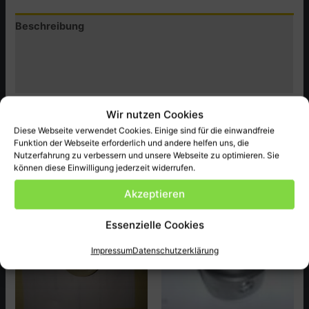
79,94
Beschreibung
Menge
Zusätzliche Informationen
Produktsicherheit (GPSR)
Neu BMW Original Ersatzteil, passend bei BMW700 ect.
Wir nutzen Cookies
Diese Webseite verwendet Cookies. Einige sind für die einwandfreie
Funktion der Webseite erforderlich und andere helfen uns, die
Nutzerfahrung zu verbessern und unsere Webseite zu optimieren. Sie
Ähnliche Produkte
können diese Einwilligung jederzeit widerrufen.
Akzeptieren
Essenzielle Cookies
Impressum
Datenschutzerklärung