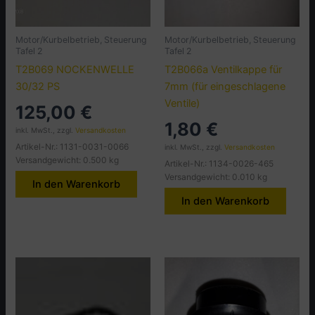
Motor/Kurbelbetrieb, Steuerung
Motor/Kurbelbetrieb, Steuerung
Tafel 2
Tafel 2
T2B069 NOCKENWELLE
T2B066a Ventilkappe für
30/32 PS
7mm (für eingeschlagene
Ventile)
125,00
€
1,80
€
inkl. MwSt., zzgl.
Versandkosten
Artikel-Nr.: 1131-0031-0066
inkl. MwSt., zzgl.
Versandkosten
Versandgewicht: 0.500 kg
Artikel-Nr.: 1134-0026-465
Versandgewicht: 0.010 kg
In den Warenkorb
In den Warenkorb