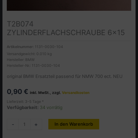
T2B074
ZYLINDERFLACHSCHRAUBE 6×15
Artikelnummer:
1131-0030-104
Versandgewicht: 0.010 kg
Hersteller: BMW
Hersteller-Nr.: 1131-0030-104
original BMW Ersatzteil passend für NMW 700 ect. NEU
0,90
€
inkl. MwSt., zzgl.
Versandkosten
Lieferzeit: 3-5 Tage *
Verfügbarkeit:
34 vorrätig
T2B074
-
+
In den Warenkorb
Alternative:
ZYLINDERFLACHSCHRAUBE
6x15