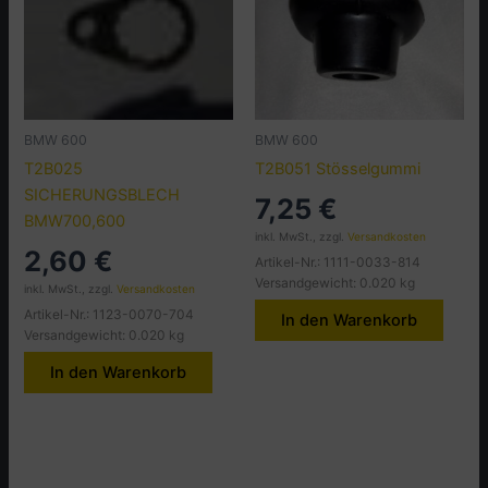
BMW 600
BMW 600
T2B025
T2B051 Stösselgummi
SICHERUNGSBLECH
7,25
€
BMW700,600
inkl. MwSt., zzgl.
Versandkosten
2,60
€
Artikel-Nr.: 1111-0033-814
Versandgewicht: 0.020 kg
inkl. MwSt., zzgl.
Versandkosten
Artikel-Nr.: 1123-0070-704
In den Warenkorb
Versandgewicht: 0.020 kg
In den Warenkorb