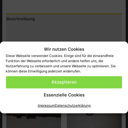
Menge
Beschreibung
Zusätzliche Informationen
Produktsicherheit (GPSR)
Wir nutzen Cookies
original BMW Ersatzteil passend für NMW 700 ect. NEU
Diese Webseite verwendet Cookies. Einige sind für die einwandfreie
Funktion der Webseite erforderlich und andere helfen uns, die
Nutzerfahrung zu verbessern und unsere Webseite zu optimieren. Sie
können diese Einwilligung jederzeit widerrufen.
Ähnliche Produkte
Akzeptieren
Essenzielle Cookies
Impressum
Datenschutzerklärung