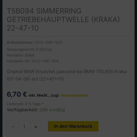
T5B094 SIMMERRING
GETRIEBEHAUPTWELLE (KRAKA)
22-47-10
Artikelnummer:
2312-1061-500
Versandgewicht: 0.005 kg
Hersteller: BMW
Hersteller-Nr.: 2312-1061-500
Original BMW Ersatzteil ,passend bei BMW 700,600 Kraka
(07-04-08) ect.(22x47x10)
6,70
€
inkl. MwSt., zzgl.
Versandkosten
Lieferzeit: 3-5 Tage *
Verfügbarkeit:
296 vorrätig
T5B094
-
+
In den Warenkorb
Alternative:
SIMMERRING