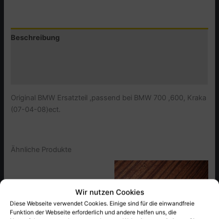
GETRIEBEHAUPTWELLE
(KRAKA)
22-
Beschreibung
47-
10
Zusätzliche Informationen
Menge
Produktsicherheit (GPSR)
Original BMW Ersatzteil ,passend bei BMW 700 ,600, Kraka
(07-04-08)ect.
Ähnliche Produkte
Wir nutzen Cookies
Diese Webseite verwendet Cookies. Einige sind für die einwandfreie
Funktion der Webseite erforderlich und andere helfen uns, die