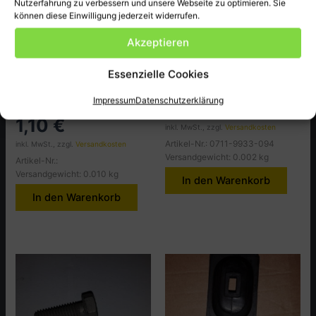
Nutzerfahrung zu verbessern und unsere Webseite zu optimieren. Sie
können diese Einwilligung jederzeit widerrufen.
Akzeptieren
Getriebe Tafel 5
BMW 600
Essenzielle Cookies
T5B002 STIFTSCHRAUBE
T5B130 FEDERRING
8×18
Impressum
Datenschutzerklärung
0,30
€
1,10
€
inkl. MwSt., zzgl.
Versandkosten
Artikel-Nr.: 0711-9933-094
inkl. MwSt., zzgl.
Versandkosten
Versandgewicht: 0.002 kg
Artikel-Nr.:
Versandgewicht: 0.010 kg
In den Warenkorb
In den Warenkorb