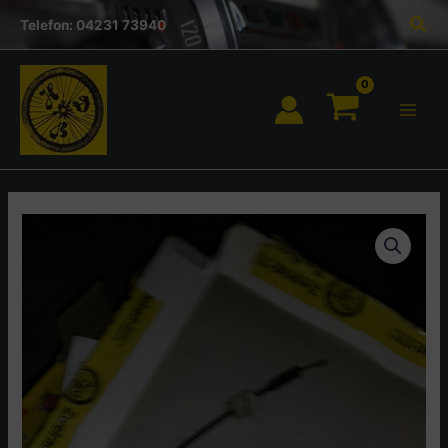
Inhalt
Zum
Suc
springen
Telefon: 04231 73940
Inhalt
springen