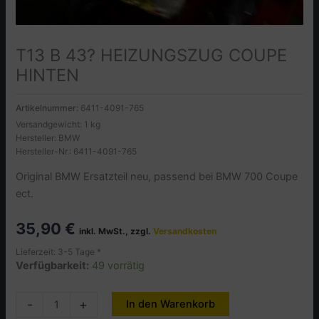
T13 B 43? HEIZUNGSZUG COUPE
HINTEN
Artikelnummer:
6411-4091-765
Versandgewicht: 1 kg
Hersteller: BMW
Hersteller-Nr.: 6411-4091-765
Original BMW Ersatzteil neu, passend bei BMW 700 Coupe
ect.
35,90
€
inkl. MwSt., zzgl.
Versandkosten
Lieferzeit: 3-5 Tage *
Verfügbarkeit:
49 vorrätig
T13
-
+
In den Warenkorb
Alternative:
B