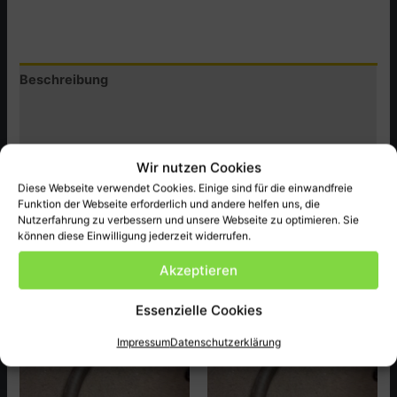
43?
HEIZUNGSZUG
COUPE
Beschreibung
HINTEN
Menge
Zusätzliche Informationen
Produktsicherheit (GPSR)
Wir nutzen Cookies
Original BMW Ersatzteil neu, passend bei BMW 700 Coupe
Diese Webseite verwendet Cookies. Einige sind für die einwandfreie
Funktion der Webseite erforderlich und andere helfen uns, die
ect.
Nutzerfahrung zu verbessern und unsere Webseite zu optimieren. Sie
können diese Einwilligung jederzeit widerrufen.
Akzeptieren
Ähnliche Produkte
Essenzielle Cookies
Impressum
Datenschutzerklärung