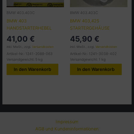
BMW 403.403C
BMW 403.403C
BMW 403
BMW 403,425
HANDSTARTERHEBEL
STARTERGEHÄUSE
41,00
€
45,90
€
inkl. MwSt., zzgl.
Versandkosten
inkl. MwSt., zzgl.
Versandkosten
Artikel-Nr.: 1241-2088-063
Artikel-Nr.: 1241-3038-402
Versandgewicht: 5 kg
Versandgewicht: 1 kg
In den Warenkorb
In den Warenkorb
Impressum
AGB und Kundeninformationen