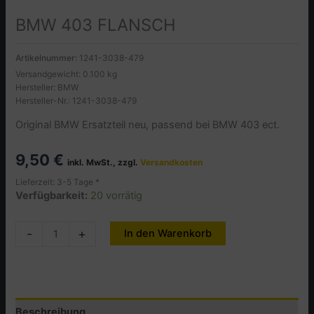
BMW 403 FLANSCH
Artikelnummer:
1241-3038-479
Versandgewicht: 0.100 kg
Hersteller: BMW
Hersteller-Nr.: 1241-3038-479
Original BMW Ersatzteil neu, passend bei BMW 403 ect.
9,50
€
inkl. MwSt., zzgl.
Versandkosten
Lieferzeit: 3-5 Tage *
Verfügbarkeit:
20 vorrätig
BMW
-
+
In den Warenkorb
Alternative:
403
FLANSCH
Menge
Beschreibung