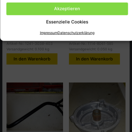
BMW 403,425
BMW 403/425
Akzeptieren
LAGERBUCHSE FÜR
SCHRAUBHÜLSE/ELEKTRISCH
STARTERGEHÄUSE
AUSRÜSTUNG
Essenzielle Cookies
5,50
€
3,95
€
Impressum
Datenschutzerklärung
inkl. MwSt., zzgl.
Versandkosten
inkl. MwSt., zzgl.
Versandkosten
Artikel-Nr.: 1241-3038-403
Artikel-Nr.: 1114-8061-585
Versandgewicht: 0.100 kg
Versandgewicht: 0.050 kg
In den Warenkorb
In den Warenkorb