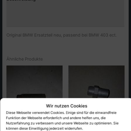
Zusätzliche Informationen
Produktsicherheit (GPSR)
Original BMW Ersatzteil neu, passend bei BMW 403 ect.
Ähnliche Produkte
Wir nutzen Cookies
Diese Webseite verwendet Cookies. Einige sind für die einwandfreie
Funktion der Webseite erforderlich und andere helfen uns, die
Nutzerfahrung zu verbessern und unsere Webseite zu optimieren. Sie
BMW 403.403C
BMW 403.403C
können diese Einwilligung jederzeit widerrufen.