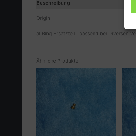
Beschreibung
Zusätzliche Information
Origin
al Bing Ersatzteil , passend bei Diverse
Ähnliche Produkte