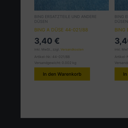
BING ERSATZTEILE UND ANDERE
BING 
DÜSEN
DÜSEN
BING A DÜSE 44-021/88
BING 
3,40
€
3,
inkl. MwSt., zzgl.
Versandkosten
inkl. MwS
Artikel-Nr.: 44-021/88
Artikel-
Versandgewicht: 0.002 kg
Versand
In den Warenkorb
In