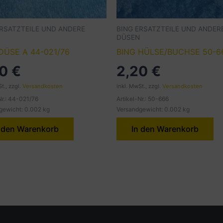
ERSATZTEILE UND ANDERE
BING ERSATZTEILE UND ANDER
DÜSEN
DÜSE A 44-021/76
BING HÜLSE/BUCHSE 50-6
40
€
2,20
€
t., zzgl.
Versandkosten
inkl. MwSt., zzgl.
Versandkosten
Nr.: 44-021/76
Artikel-Nr.: 50-666
gewicht: 0.002 kg
Versandgewicht: 0.002 kg
 den Warenkorb
In den Warenkorb