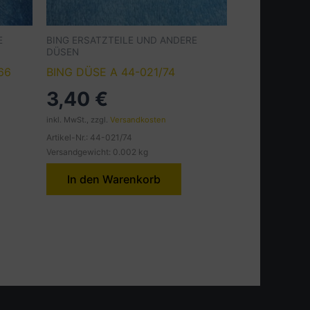
E
BING ERSATZTEILE UND ANDERE
DÜSEN
66
BING DÜSE A 44-021/74
3,40
€
inkl. MwSt., zzgl.
Versandkosten
Artikel-Nr.: 44-021/74
Versandgewicht: 0.002 kg
In den Warenkorb