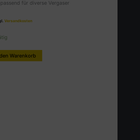
, passend für diverse Vergaser
gl.
Versandkosten
ätig
 den Warenkorb
Alternative: