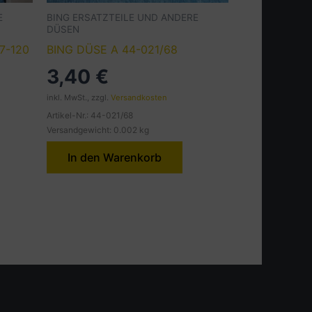
E
BING ERSATZTEILE UND ANDERE
DÜSEN
7-120
BING DÜSE A 44-021/68
3,40
€
inkl. MwSt., zzgl.
Versandkosten
Artikel-Nr.: 44-021/68
Versandgewicht: 0.002 kg
In den Warenkorb