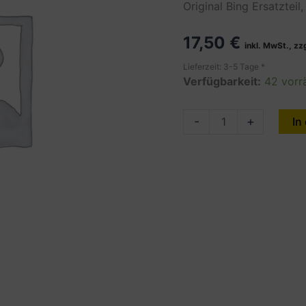
Original Bing Ersatzteil
17,50
€
inkl. MwSt., zz
Lieferzeit: 3-5 Tage *
Verfügbarkeit:
42 vorr
BING
-
+
In
NADELDÜSE
45-
152/222
Menge