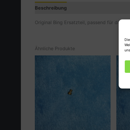
Beschreibung
Produktsicherheit (GPSR
Original Bing Ersatzteil, passend für divers
Die
Web
Ähnliche Produkte
uns