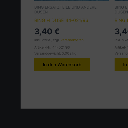
BING ERSATZTEILE UND ANDERE
BING 
DÜSEN
DÜSEN
BING H DÜSE 44-021/96
BING 
3,40
€
3,
inkl. MwSt., zzgl.
Versandkosten
inkl. MwS
Artikel-Nr.: 44-021/96
Artikel-
Versandgewicht: 0.002 kg
Versand
In den Warenkorb
In