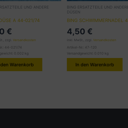
ERSATZTEILE UND ANDERE
BING ERSATZTEILE UND ANDER
DÜSEN
DÜSE A 44-021/74
BING SCHWIMMERNADEL 4
40
€
4,50
€
t., zzgl.
Versandkosten
inkl. MwSt., zzgl.
Versandkosten
Nr.: 44-021/74
Artikel-Nr.: 47-120
gewicht: 0.002 kg
Versandgewicht: 0.010 kg
 den Warenkorb
In den Warenkorb