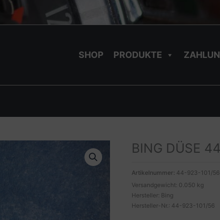
SHOP
PRODUKTE
ZAHLUN
BING DÜSE 44
Artikelnummer:
44-923-101/56
Versandgewicht: 0.050 kg
Hersteller: Bing
Hersteller-Nr.: 44-923-101/56