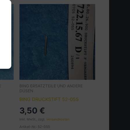
E
BING ERSATZTEILE UND ANDERE
DÜSEN
BING DRUCKSTIFT 52-055
3,50
€
inkl. MwSt., zzgl.
Versandkosten
Artikel-Nr.: 52-055