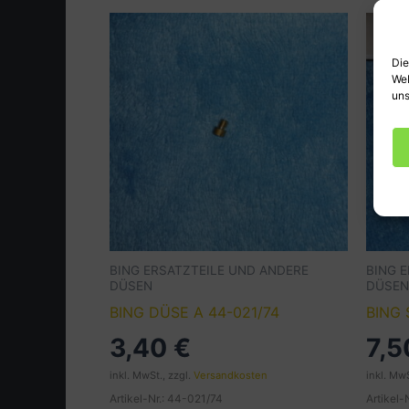
Die
Web
uns
BING ERSATZTEILE UND ANDERE
BING 
DÜSEN
DÜSEN
BING DÜSE A 44-021/74
BING
3,40
€
7,
inkl. MwSt., zzgl.
Versandkosten
inkl. MwS
Artikel-Nr.: 44-021/74
Artikel-