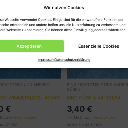
Wir nutzen Cookies
se Webseite verwendet Cookies. Einige sind für die einwandfreie Funktion der
seite erforderlich und andere helfen uns, die Nutzerfahrung zu verbessern und
ere Webseite zu optimieren. Sie können diese Einwilligung jederzeit widerrufen.
Akzeptieren
Essenzielle Cookies
Impressum
Datenschutzerklärung
ERSATZTEILE UND ANDERE
BING ERSATZTEILE UND ANDER
DÜSEN
 SCHWIMMERNADEL 47-062
BING DÜSE A 44-021/64
50
€
3,40
€
t., zzgl.
Versandkosten
inkl. MwSt., zzgl.
Versandkosten
Nr.: 47-062
Artikel-Nr.: 44-021/64