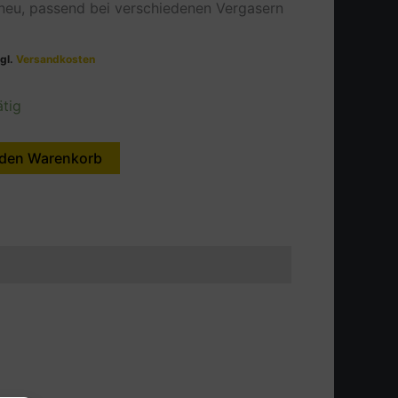
l neu, passend bei verschiedenen Vergasern
zgl.
Versandkosten
ätig
 den Warenkorb
Alternative: