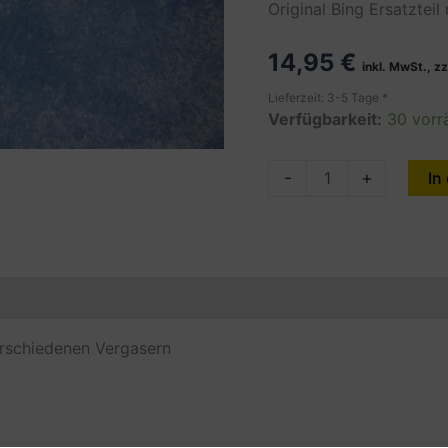
Original Bing Ersatztei
14,95
€
inkl. MwSt., z
Lieferzeit: 3-5 Tage *
Verfügbarkeit:
30 vorr
BING
-
+
In
DÜSE
44-
823-
101/56
en
Produktsicherheit (GPSR)
Menge
verschiedenen Vergasern