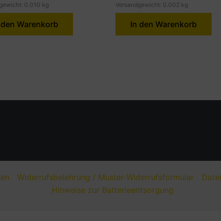
gewicht: 0.010 kg
Versandgewicht: 0.002 kg
 den Warenkorb
In den Warenkorb
nen
Widerrufsbelehrung / Muster-Widerrufsformular
Date
Hinweise zur Batterieentsorgung